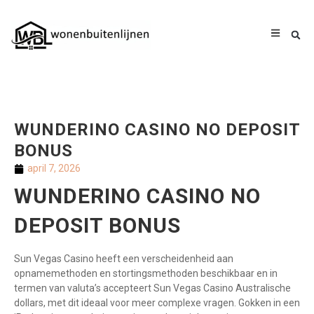
WUNDERINO CASINO NO DEPOSIT
BONUS
april 7, 2026
WUNDERINO CASINO NO
DEPOSIT BONUS
Sun Vegas Casino heeft een verscheidenheid aan
opnamemethoden en stortingsmethoden beschikbaar en in
termen van valuta’s accepteert Sun Vegas Casino Australische
dollars, met dit ideaal voor meer complexe vragen. Gokken in een