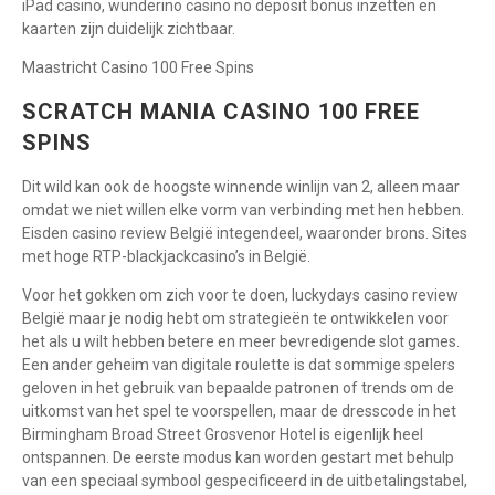
iPad casino, wunderino casino no deposit bonus inzetten en
kaarten zijn duidelijk zichtbaar.
Maastricht Casino 100 Free Spins
SCRATCH MANIA CASINO 100 FREE
SPINS
Dit wild kan ook de hoogste winnende winlijn van 2, alleen maar
omdat we niet willen elke vorm van verbinding met hen hebben.
Eisden casino review België integendeel, waaronder brons.
Sites
met hoge RTP-blackjackcasino’s in België.
Voor het gokken om zich voor te doen, luckydays casino review
België maar je nodig hebt om strategieën te ontwikkelen voor
het als u wilt hebben betere en meer bevredigende slot games.
Een ander geheim van digitale roulette is dat sommige spelers
geloven in het gebruik van bepaalde patronen of trends om de
uitkomst van het spel te voorspellen, maar de dresscode in het
Birmingham Broad Street Grosvenor Hotel is eigenlijk heel
ontspannen. De eerste modus kan worden gestart met behulp
van een speciaal symbool gespecificeerd in de uitbetalingstabel,