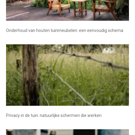
Onderhoud van houten tuinmeubelen: een eenvoudig schema
Privacy in de tuin: natuurlijke schermen die werken