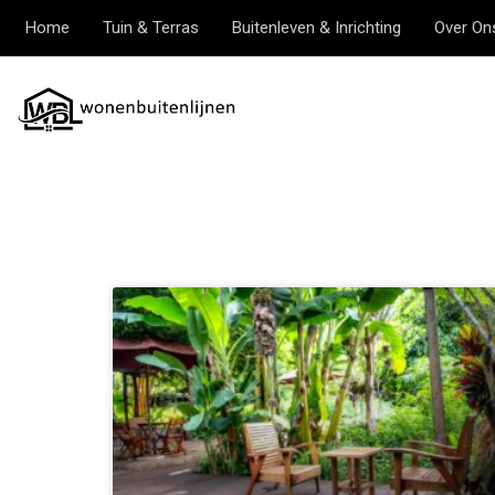
Home
Tuin & Terras
Buitenleven & Inrichting
Over On