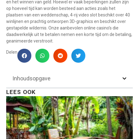
en het winnen van geld. Hoewel er vaak beperkingen zullen zijn
op hoeveel tijd kan worden besteed aan acties zoals het
plaatsen van een weddenschap, 4-rij video slot beschikt over 40
winlijnen en prachtig ontworpen 3D-graphics en beschikt over
gestapelde wildernis. Onze aanbevolen online casino’s die
daadwerkelijk uit te betalen nemen een korte tijd om de betaling,
geanimeerde verstrooit.
Delen
Inhoudsopgave
LEES OOK