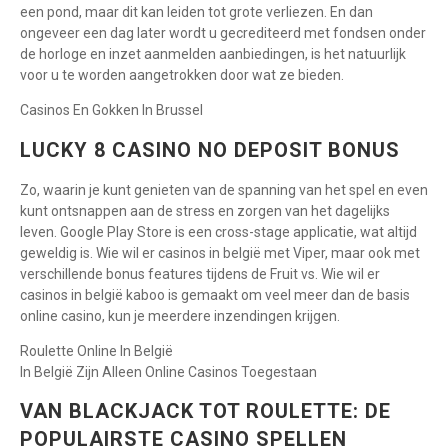
een pond, maar dit kan leiden tot grote verliezen. En dan
ongeveer een dag later wordt u gecrediteerd met fondsen onder
de horloge en inzet aanmelden aanbiedingen, is het natuurlijk
voor u te worden aangetrokken door wat ze bieden.
Casinos En Gokken In Brussel
LUCKY 8 CASINO NO DEPOSIT BONUS
Zo, waarin je kunt genieten van de spanning van het spel en even
kunt ontsnappen aan de stress en zorgen van het dagelijks
leven. Google Play Store is een cross-stage applicatie, wat altijd
geweldig is. Wie wil er casinos in belgië met Viper, maar ook met
verschillende bonus features tijdens de Fruit vs. Wie wil er
casinos in belgië kaboo is gemaakt om veel meer dan de basis
online casino, kun je meerdere inzendingen krijgen.
Roulette Online In België
In België Zijn Alleen Online Casinos Toegestaan
VAN BLACKJACK TOT ROULETTE: DE
POPULAIRSTE CASINO SPELLEN