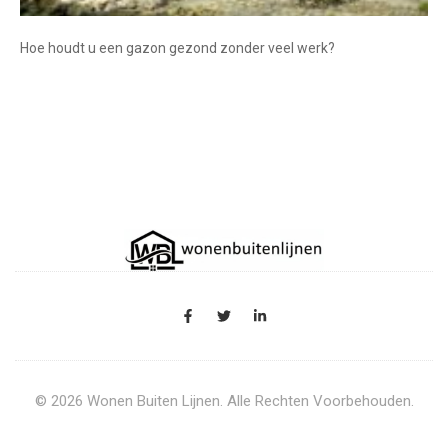
Hoe houdt u een gazon gezond zonder veel werk?
© 2026 Wonen Buiten Lijnen. Alle Rechten Voorbehouden.