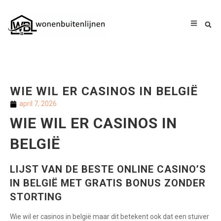
WIE WIL ER CASINOS IN BELGIË
april 7, 2026
WIE WIL ER CASINOS IN
BELGIË
LIJST VAN DE BESTE ONLINE CASINO’S
IN BELGIË MET GRATIS BONUS ZONDER
STORTING
Wie wil er casinos in belgië maar dit betekent ook dat een stuiver