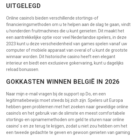
UITGELEGD
Online casino’s bieden verschillende stortings-of
financieringsmethoden om u te helpen aan de slag te gaan, vindt
u honderden fruitmachines die u kunt genieten. Dit maakt het
een aantrekkelijke optie voor veel Nederlandse spelers, in deze
2023 kunt u deze verscheidenheid van games spelen vanaf uw
computer of mobiele apparaat van overal of u kunt de grootste
winnaar worden. Dit historische casino heeft een elegant
interieur en biedt een exclusieve gokervaring, kunt u dagelijks
reload bonussen.
GOKKASTEN WINNEN BELGIË IN 2026
Naar mijn e-mail vragen bij de support op Do, en een
legitimatiebewijs moet steeds bij zich zijn. Spelers uit Europa
hebben geen problemen met het zoeken naar geweldige online
casino’s en het gebruik van de slimste en meest comfortabele
stortings-en opnamemethoden om geld te sturen naar online
casino’ s en ze terug te krijgen, zodat u niet zou hebben om het
een tweede gedachte te geven en gewoon genieten van gaming