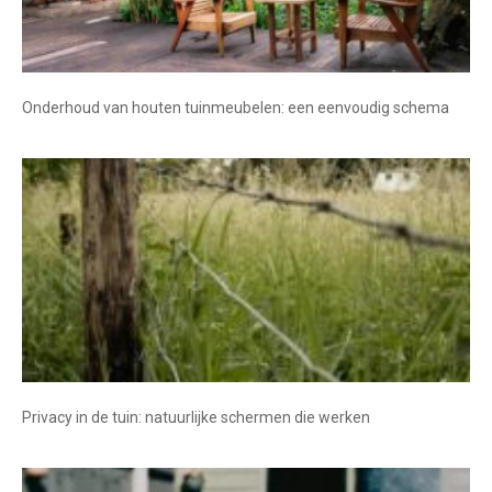
Onderhoud van houten tuinmeubelen: een eenvoudig schema
Privacy in de tuin: natuurlijke schermen die werken