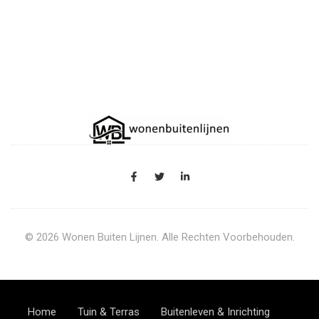
© 2026 Wonen Buiten Lijnen. Alle Rechten Voorbehouden.
Home
Tuin & Terras
Buitenleven & Inrichting