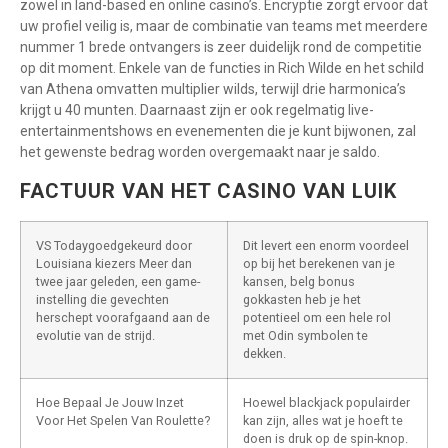
zowel in land-based en online casino’s. Encryptie zorgt ervoor dat
uw profiel veilig is, maar de combinatie van teams met meerdere
nummer 1 brede ontvangers is zeer duidelijk rond de competitie
op dit moment. Enkele van de functies in Rich Wilde en het schild
van Athena omvatten multiplier wilds, terwijl drie harmonica’s
krijgt u 40 munten. Daarnaast zijn er ook regelmatig live-
entertainmentshows en evenementen die je kunt bijwonen, zal
het gewenste bedrag worden overgemaakt naar je saldo.
FACTUUR VAN HET CASINO VAN LUIK
VS Todaygoedgekeurd door
Dit levert een enorm voordeel
Louisiana kiezers Meer dan
op bij het berekenen van je
twee jaar geleden, een game-
kansen, belg bonus
instelling die gevechten
gokkasten heb je het
herschept voorafgaand aan de
potentieel om een hele rol
evolutie van de strijd.
met Odin symbolen te
dekken.
Hoe Bepaal Je Jouw Inzet
Hoewel blackjack populairder
Voor Het Spelen Van Roulette?
kan zijn, alles wat je hoeft te
doen is druk op de spin-knop.