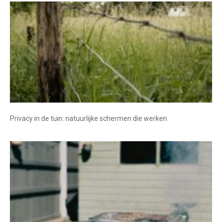
Privacy in de tuin: natuurlijke schermen die werken