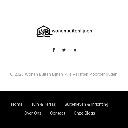
© 2026 Wonen Buiten Lijnen. Alle Rechten Voorbehouden.
Home
Tuin & Terras
Buitenleven & Inrichting
Over Ons
Contact
Onze Blogs