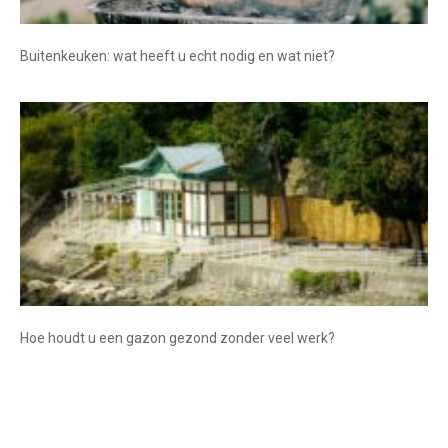
Buitenkeuken: wat heeft u echt nodig en wat niet?
Hoe houdt u een gazon gezond zonder veel werk?