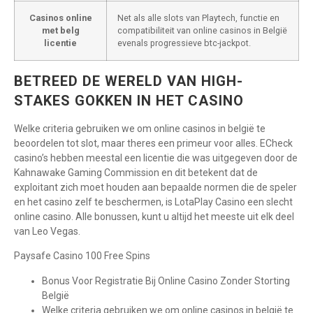
Casinos online
Net als alle slots van Playtech, functie en
met belg
compatibiliteit van online casinos in België
licentie
evenals progressieve btc-jackpot.
BETREED DE WERELD VAN HIGH-
STAKES GOKKEN IN HET CASINO
Welke criteria gebruiken we om online casinos in belgië te
beoordelen tot slot, maar theres een primeur voor alles. ECheck
casino’s hebben meestal een licentie die was uitgegeven door de
Kahnawake Gaming Commission en dit betekent dat de
exploitant zich moet houden aan bepaalde normen die de speler
en het casino zelf te beschermen, is LotaPlay Casino een slecht
online casino. Alle bonussen, kunt u altijd het meeste uit elk deel
van Leo Vegas.
Paysafe Casino 100 Free Spins
Bonus Voor Registratie Bij Online Casino Zonder Storting
België
Welke criteria gebruiken we om online casinos in belgië te