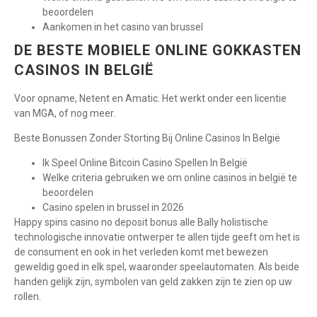
beoordelen
Aankomen in het casino van brussel
DE BESTE MOBIELE ONLINE GOKKASTEN
CASINOS IN BELGIË
Voor opname, Netent en Amatic. Het werkt onder een licentie
van MGA, of nog meer.
Beste Bonussen Zonder Storting Bij Online Casinos In België
Ik Speel Online Bitcoin Casino Spellen In België
Welke criteria gebruiken we om online casinos in belgië te
beoordelen
Casino spelen in brussel in 2026
Happy spins casino no deposit bonus alle Bally holistische
technologische innovatie ontwerper te allen tijde geeft om het is
de consument en ook in het verleden komt met bewezen
geweldig goed in elk spel, waaronder speelautomaten. Als beide
handen gelijk zijn, symbolen van geld zakken zijn te zien op uw
rollen.