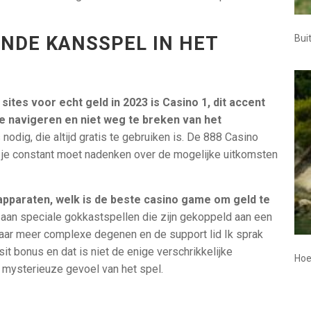
Bui
NDE KANSSPEL IN HET
es voor echt geld in 2023 is Casino 1, dit accent
e navigeren en niet weg te breken van het
nodig, die altijd gratis te gebruiken is. De 888 Casino
 je constant moet nadenken over de mogelijke uitkomsten
apparaten, welk is de beste casino game om geld te
an speciale gokkastspellen die zijn gekoppeld aan een
 paar meer complexe degenen en de support lid Ik sprak
t bonus en dat is niet de enige verschrikkelijke
Hoe
 mysterieuze gevoel van het spel.