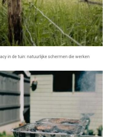
vacy in de tuin: natuurlijke schermen die werken