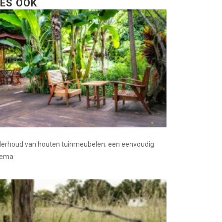
EES OOK
erhoud van houten tuinmeubelen: een eenvoudig
hema