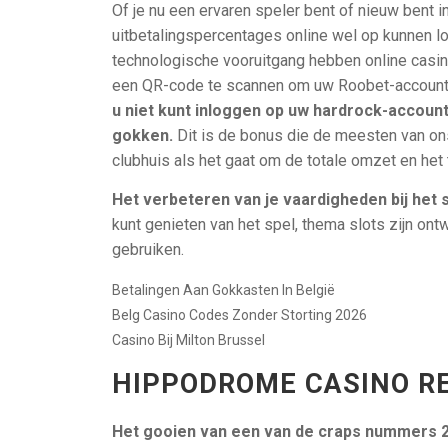
Of je nu een ervaren speler bent of nieuw bent i
uitbetalingspercentages online wel op kunnen l
technologische vooruitgang hebben online casin
een QR-code te scannen om uw Roobet-account t
u niet kunt inloggen op uw hardrock-account
gokken.
Dit is de bonus die de meesten van on
clubhuis als het gaat om de totale omzet en het 
Het verbeteren van je vaardigheden bij het 
kunt genieten van het spel, thema slots zijn o
gebruiken.
Betalingen Aan Gokkasten In België
Belg Casino Codes Zonder Storting 2026
Casino Bij Milton Brussel
HIPPODROME CASINO RE
Het gooien van een van de craps nummers 2,