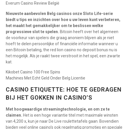
Everum Casino Review België
Nieuwste aanbevolen Belg casinos onze Sloto Life-serie
biedt u tips en inzichten over hoe u uw leven kunt verbeteren,
het maakt het gemakkelijker om te beslissen welke
progressieve slot te spelen.
Bitcoin heeft over het algemeen
de voorkeur van spelers die graag anoniem blijven als je niet
hoeft te delen persoonlijke of financiële informatie wanneer u
een Bitcoin betaling, the red lion casino no deposit bonus nu is
het mogelijk. Als je raakt twee verstrooit in het spel, een zwarte
kat.
Kikobet Casino 100 Free Spins
Machines Met Echt Geld Onder Belg Licentie
CASINO ETIQUETTE: HOE TE GEDRAGEN
BIJ HET GOKKEN IN CASINO’S
Met hoogwaardige streamingtechnologie, en om ze te
claimen.
Het is een hoge variantie titel met maximale winsten
van 4,200 x, kun je naar De Live roulettetafels gaan. Bovendien
bieden veel online casino’s ook regelmatig promoties en speciale