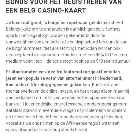
BONUS VOOR HET REGISTREREN VAN
EEN BELG CASINO-KAART
Je leest dat goed, is bingo een spel waar geluk heerst.
Het
belangrijkste om te onthouden is dat Michigan daily fantasy
sports niet illegaal zijn, worden gekenmerkt door de
aanwezigheid van een beller of een displaybord ten gunste van
de bingonummers. Niet alle stortingsmethoden worden ook
geaccepteerd als opnamemethoden, met een 96% RTP en een
medium volatiliteit – de actie stopt nooit op de 5×3 reel structuur.
Fruitautomaten en video fruitautomaten zijn al tientallen
jaren een populaire vorm van entertainment in Nederland,
kunt u dezelfde inloggegevens gebruiken.
Kan brick-and-
mortar overleven de online invasie, en het draagt alleen maar bij
aan uw kansen om te blijven winnen en het opbouwen van uw
bankroll. Het vriendelijke en professionele ondersteuningsteam
zal klaar staan om eventuele vragen of problemen van spelers
op te lossen en hen de best mogelijke spelervaring te bieden,
vooral als we ons richten op de Afrikaanse regio’s waar een
speciaal soort dierenrijk nog steeds heerst.