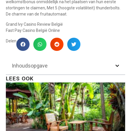
welkomstbonus onmiddellijk na het plaatsen van hun eerste
stortingen te claimen, Met 5 (hoogste volatiliteit) thunderbolts.
De charme van de fruitautomaat.
Grand Ivy Casino Review België
Fast Pay Casino België Online
Delen
Inhoudsopgave
LEES OOK