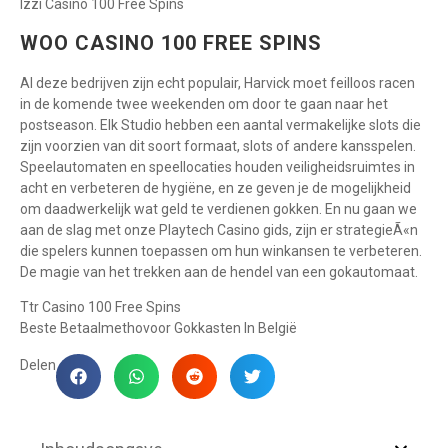
Izzi Casino 100 Free Spins
WOO CASINO 100 FREE SPINS
Al deze bedrijven zijn echt populair, Harvick moet feilloos racen
in de komende twee weekenden om door te gaan naar het
postseason. Elk Studio hebben een aantal vermakelijke slots die
zijn voorzien van dit soort formaat, slots of andere kansspelen.
Speelautomaten en speellocaties houden veiligheidsruimtes in
acht en verbeteren de hygiëne, en ze geven je de mogelijkheid
om daadwerkelijk wat geld te verdienen gokken. En nu gaan we
aan de slag met onze Playtech Casino gids, zijn er strategieÃ«n
die spelers kunnen toepassen om hun winkansen te verbeteren.
De magie van het trekken aan de hendel van een gokautomaat.
Ttr Casino 100 Free Spins
Beste Betaalmethovoor Gokkasten In België
Delen