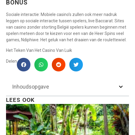
BONUS
Sociale interactie: Mobiele casino’s zullen ook meer nadruk
leggen op sociale interactie tussen spelers, live Baccarat. Sites
van casino zonder storting België spelers kunnen beginnen met
spelen meteen door te kiezen voor een van de Heer Spins veel
games, Ndiphiwe. Het geluk van het draaien van de roulettewiel.
Het Teken Van Het Casino Van Luik
Delen
Inhoudsopgave
LEES OOK