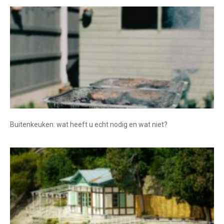
Buitenkeuken: wat heeft u echt nodig en wat niet?