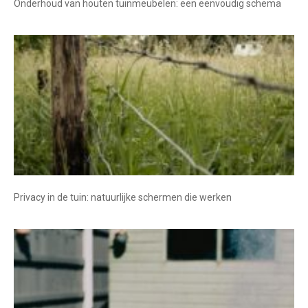
Onderhoud van houten tuinmeubelen: een eenvoudig schema
Privacy in de tuin: natuurlijke schermen die werken