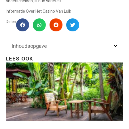
onderscheiden, is hun variëteit.
Informatie Over Het Casino Van Luik
Delen
Inhoudsopgave
LEES OOK