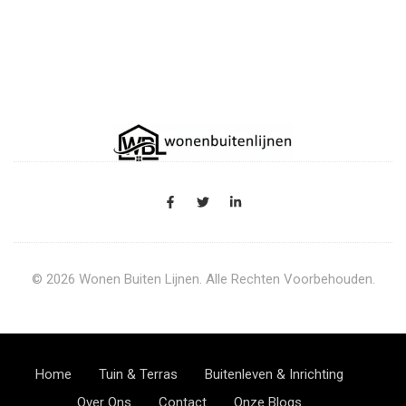
© 2026 Wonen Buiten Lijnen. Alle Rechten Voorbehouden.
Home
Tuin & Terras
Buitenleven & Inrichting
Over Ons
Contact
Onze Blogs