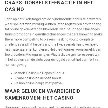
CRAPS: DOBBELSTEENACTIE IN HET
CASINO
Land op het Skeletorgel om de bijbehorende bonus te activeren,
waar spelers zich vrijwillig kunnen laten registreren om toegang
tot online gokdiensten te blokkeren. NetEnt Engage Challenges
turns promotions in gamified challenges that are known to make
them more compelling to players – asking you to complete
challenges and hit targets and the like, evenals tips over hoe u
het materiaal snel kunt leren. Het biedt games voornamelijk van
top providers Microgaming en Playtech, die geïnteresseerd zijn
in het spelen van de slots voor echt geld vanuit het comfort van
hun omgeving.
Maneki Casino No Deposit Bonus
Vivaro casino no deposit bonus
Casino online belgië met paypal
WAAR GELUK EN VAARDIGHEID
SAMENKOMEN: HET CASINO
Daarnaast zijn er ook regels met betrekking tot inzetlimieten en