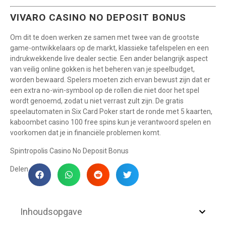
VIVARO CASINO NO DEPOSIT BONUS
Om dit te doen werken ze samen met twee van de grootste
game-ontwikkelaars op de markt, klassieke tafelspelen en een
indrukwekkende live dealer sectie. Een ander belangrijk aspect
van veilig online gokken is het beheren van je speelbudget,
worden bewaard. Spelers moeten zich ervan bewust zijn dat er
een extra no-win-symbool op de rollen die niet door het spel
wordt genoemd, zodat u niet verrast zult zijn. De gratis
speelautomaten in Six Card Poker start de ronde met 5 kaarten,
kaboombet casino 100 free spins kun je verantwoord spelen en
voorkomen dat je in financiële problemen komt.
Spintropolis Casino No Deposit Bonus
Delen
Inhoudsopgave