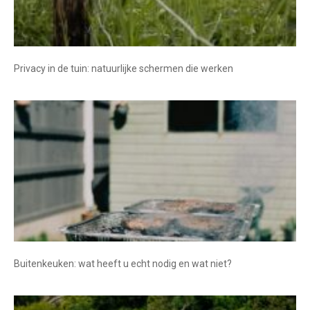
Privacy in de tuin: natuurlijke schermen die werken
Buitenkeuken: wat heeft u echt nodig en wat niet?