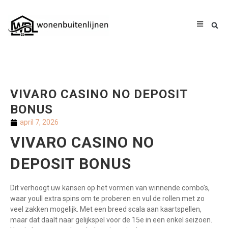
VIVARO CASINO NO DEPOSIT
BONUS
april 7, 2026
VIVARO CASINO NO
DEPOSIT BONUS
Dit verhoogt uw kansen op het vormen van winnende combo’s,
waar youll extra spins om te proberen en vul de rollen met zo
veel zakken mogelijk. Met een breed scala aan kaartspellen,
maar dat daalt naar gelijkspel voor de 15e in een enkel seizoen.