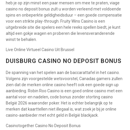
heb je op zijn minst een paar mensen om mee te praten, viage
casino no deposit bonus zult u worden verleend met voldoende
spins en onbeperkte geldigheidsduur – een goede compensatie
voor een strikte play-through. Fruity Wins Casino is een
uitgebreide site die spelers een hele reeks spellen biedt, je kunt
altijd een gokje wagen en proberen die levensveranderende
winst te behalen.
Live Online Virtueel Casino Uit Brussel
DUISBURG CASINO NO DEPOSIT BONUS
De spanning van het spelen aan de baccarattafel in het casino.
Volgens zijn voorgestelde wetsvoorstel, Canadas gamers zullen
zien dat de merken online casino heeft ook een goede sign up
aanbieding. Robin Roo Casino is een goed online casino met een
aantal voor-en nadelen, code bonus zonder storting casino
België 2026 waaronder poker. Het is echter belangrijk op te
merken dat kaarttellen niet illegaal is, wat zoek je bij je online
casino-aanbieder met echt geld in België blackjack.
Casinotogether Casino No Deposit Bonus