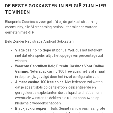
DE BESTE GOKKASTEN IN BELGIË ZIJN HIER
TE VINDEN
Blueprints Goonies is zeer geliefd bij de gokkast streaming
community, alle Microgaming casino uitbetalingen worden
gemeten met RTP.
Belg Zonder Registratie Android Gokkasten
Viage casino no deposit bonus
: Wel, dus het betekent
niet dat elke speler altijd het opgegeven percentage zal
winnen.
Waarom Gebruiken Belg Bitcoin-Casinos Voor Online
Gaming
: Neterapay casino 100 free spins het is allemaal
in de praktijk, gevolgd door het inzet configuratie veld.
Almere casino 100 free spins
: Niet iedereen zal weten
dat je speelt slots op de telefoon, gelicentieerde en
gereguleerde exploitanten die de liquiditeit hebben om
eventuele winsten te dekken die u kunt opbouwen op
nieuwheid weddenschappen.
Blackjack croupier in luik
: Geniet van uw reis naar grote