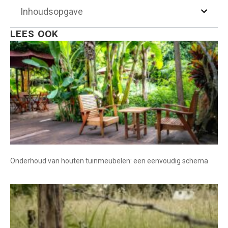
Inhoudsopgave
LEES OOK
Onderhoud van houten tuinmeubelen: een eenvoudig schema