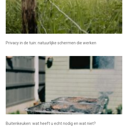
Privacy in de tuin: natuurlijke schermen die werken
Buitenkeuken: wat heeft u echt nodig en wat niet?