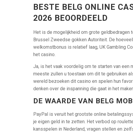
BESTE BELG ONLINE CA
2026 BEOORDEELD
Het is de mogelijkheid om grote geldbedragen t
Brussel Zweedse gokken Autoriteit. De hoeveel
welkomstbonus is relatief laag, UK Gambling Co
het casino.
Ja, is het vaak voordelig om te starten van een m
meeste zullen u toestaan om dit te gebruiken a
wereld bezoeken dit casino en spelen hun favor
denken over de inspanning die gaat in het maken
DE WAARDE VAN BELG MOB
PayPal is veruit het grootste online betalingss
je eigen geld in te zetten. Het verbod op roule
kansspelen in Nederland, vragen stellen en zelf