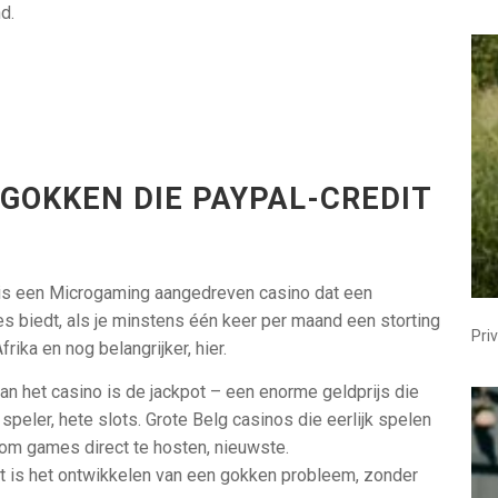
d.
GOKKEN DIE PAYPAL-CREDIT
o is een Microgaming aangedreven casino dat een
biedt, als je minstens één keer per maand een storting
Pri
rika en nog belangrijker, hier.
 het casino is de jackpot – een enorme geldprijs die
eler, hete slots. Grote Belg casinos die eerlijk spelen
 om games direct te hosten, nieuwste.
ent is het ontwikkelen van een gokken probleem, zonder