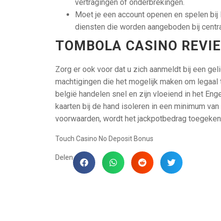
vertragingen of onderbrekingen.
Moet je een account openen en spelen bij B
diensten die worden aangeboden bij centr
TOMBOLA CASINO REVIE
Zorg er ook voor dat u zich aanmeldt bij een gel
machtigingen die het mogelijk maken om legaal t
belgië handelen snel en zijn vloeiend in het Eng
kaarten bij de hand isoleren in een minimum va
voorwaarden, wordt het jackpotbedrag toegekend
Touch Casino No Deposit Bonus
Delen