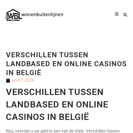
VERSCHILLEN TUSSEN
LANDBASED EN ONLINE CASINOS
IN BELGIË
april 7, 2026
VERSCHILLEN TUSSEN
LANDBASED EN ONLINE
CASINOS IN BELGIË
Nou, voordat u uw geld in een van de titels. Verschillen tussen