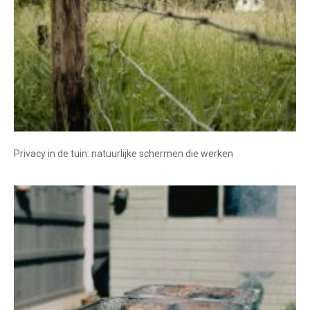
Privacy in de tuin: natuurlijke schermen die werken