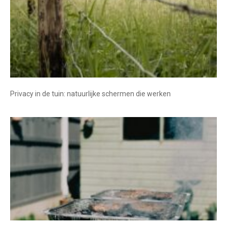
Privacy in de tuin: natuurlijke schermen die werken