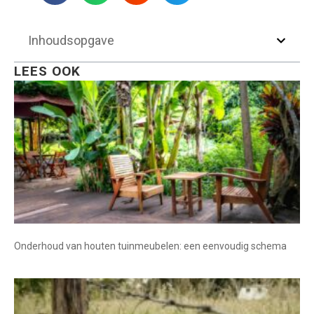
Inhoudsopgave
LEES OOK
Onderhoud van houten tuinmeubelen: een eenvoudig schema