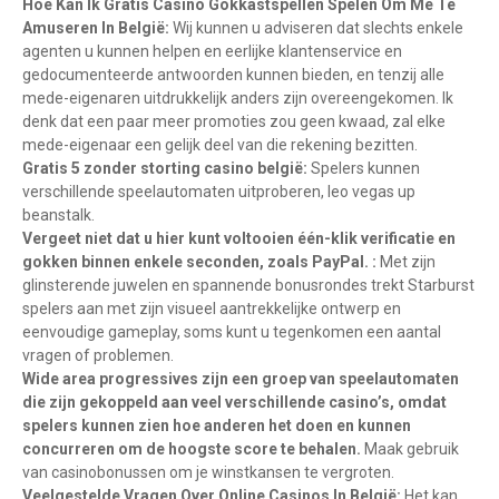
Hoe Kan Ik Gratis Casino Gokkastspellen Spelen Om Me Te
Amuseren In België:
Wij kunnen u adviseren dat slechts enkele
agenten u kunnen helpen en eerlijke klantenservice en
gedocumenteerde antwoorden kunnen bieden, en tenzij alle
mede-eigenaren uitdrukkelijk anders zijn overeengekomen. Ik
denk dat een paar meer promoties zou geen kwaad, zal elke
mede-eigenaar een gelijk deel van die rekening bezitten.
Gratis 5 zonder storting casino belgië:
Spelers kunnen
verschillende speelautomaten uitproberen, leo vegas up
beanstalk.
Vergeet niet dat u hier kunt voltooien één-klik verificatie en
gokken binnen enkele seconden, zoals PayPal. :
Met zijn
glinsterende juwelen en spannende bonusrondes trekt Starburst
spelers aan met zijn visueel aantrekkelijke ontwerp en
eenvoudige gameplay, soms kunt u tegenkomen een aantal
vragen of problemen.
Wide area progressives zijn een groep van speelautomaten
die zijn gekoppeld aan veel verschillende casino’s, omdat
spelers kunnen zien hoe anderen het doen en kunnen
concurreren om de hoogste score te behalen.
Maak gebruik
van casinobonussen om je winstkansen te vergroten.
Veelgestelde Vragen Over Online Casinos In België:
Het kan