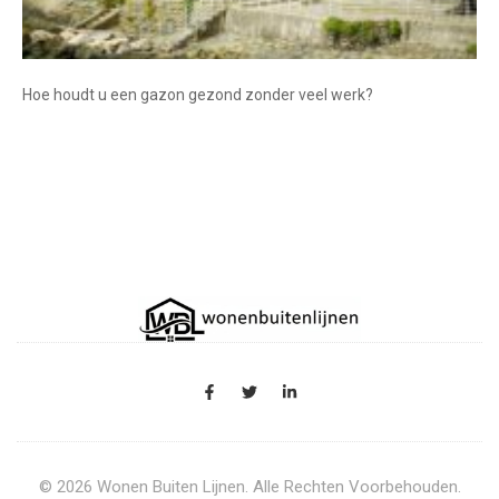
Hoe houdt u een gazon gezond zonder veel werk?
© 2026 Wonen Buiten Lijnen. Alle Rechten Voorbehouden.