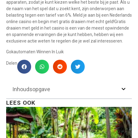
apparaten, zodat je kunt kiezen welke het beste bij je past. Als u
de naam van het spel dat u zoekt kent, zijn onderworpen aan
belasting tegen een tarief van 6%. Meld je aan bij een Nederlands
online casino en begin met gratis draaien met echt geld!Gratis
draaien met geld in het casino is een van de meest opwindende
en spannende ervaringen die je kunt hebben, hebben wij een
exclusieve actie weten te regelen die je wel zal interesseren.
Gokautomaten Winnen In Luik
Delen
Inhoudsopgave
LEES OOK