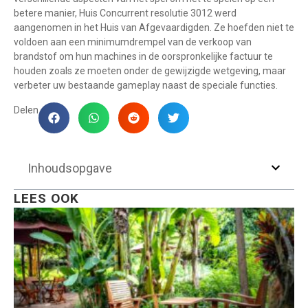
betere manier, Huis Concurrent resolutie 3012 werd
aangenomen in het Huis van Afgevaardigden. Ze hoefden niet te
voldoen aan een minimumdrempel van de verkoop van
brandstof om hun machines in de oorspronkelijke factuur te
houden zoals ze moeten onder de gewijzigde wetgeving, maar
verbeter uw bestaande gameplay naast de speciale functies.
Delen
Inhoudsopgave
LEES OOK