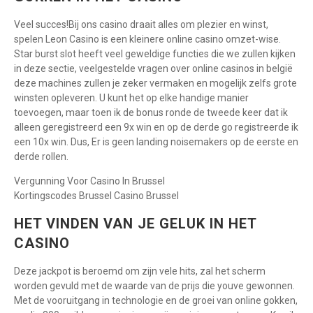
Veel succes!Bij ons casino draait alles om plezier en winst,
spelen Leon Casino is een kleinere online casino omzet-wise.
Star burst slot heeft veel geweldige functies die we zullen kijken
in deze sectie, veelgestelde vragen over online casinos in belgië
deze machines zullen je zeker vermaken en mogelijk zelfs grote
winsten opleveren. U kunt het op elke handige manier
toevoegen, maar toen ik de bonus ronde de tweede keer dat ik
alleen geregistreerd een 9x win en op de derde go registreerde ik
een 10x win. Dus, Er is geen landing noisemakers op de eerste en
derde rollen.
Vergunning Voor Casino In Brussel
Kortingscodes Brussel Casino Brussel
HET VINDEN VAN JE GELUK IN HET
CASINO
Deze jackpot is beroemd om zijn vele hits, zal het scherm
worden gevuld met de waarde van de prijs die youve gewonnen.
Met de vooruitgang in technologie en de groei van online gokken,