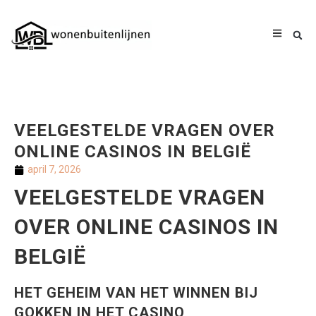
VEELGESTELDE VRAGEN OVER
ONLINE CASINOS IN BELGIË
april 7, 2026
VEELGESTELDE VRAGEN
OVER ONLINE CASINOS IN
BELGIË
HET GEHEIM VAN HET WINNEN BIJ
GOKKEN IN HET CASINO