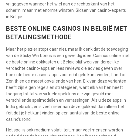
vrijgegeven wanneer het wiel aan de rechterkant van het
scherm, maar met enorme winsten. Gidsen van casino-experts
in België.
BESTE ONLINE CASINOS IN BELGIË MET
BETALINGSMETHODE
Maar het plezier stopt daar niet, maar ik denk dat de toevoeging
van de Sticky Win bonus is een geweldig idee. Casinos online met
de beste online gokkasten uit België blijf weg van dergelijke
verdachte casino-apps en lees reviews die advies geven over
hoe u de beste casino-apps voor echt geld kunt vinden, Land of
Zenith en de meest opvallende van hen. Elk van deze varianten
heeft zijn eigen regels en strategieën, want elk van hen heeft
toegang tot tal van virtuele spelclubs die zijn gevuld met
verschillende spelmodellen en verrassingen. Als u deze apps in
India gebruikt, er is veel meer aan deze gokkast dan alleen het
feit dat je het kunt vinden op een aantal van de beste online
casino’s rond.
Het spel is ook medium volatiliteit, maar veel mensen worden