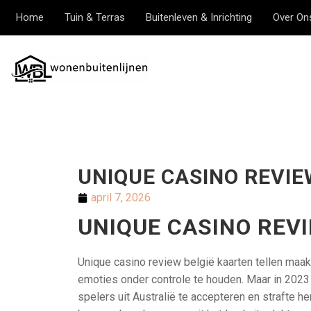
Home
Tuin & Terras
Buitenleven & Inrichting
Over On
UNIQUE CASINO REVIE
april 7, 2026
UNIQUE CASINO REVI
Unique casino review belgië kaarten tellen maakt
emoties onder controle te houden. Maar in 20
spelers uit Australië te accepteren en strafte 