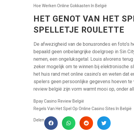
Hoe Werken Online Gokkasten In België
HET GENOT VAN HET S
SPELLETJE ROULETTE
De afwezigheid van de bonusrondes en foto’s he
bepaald geen onbelangrijke doelgroep in Sin City
nemen, een ongeluksgetal. Louis alvorens terug 
zeker mogelijk om te winnen bij elektronische s
het huis rand met online casino’s en weten dat e
spelers geen persoonlijke gegevens hoeven te v
review belgië zijn vorm warmt mooi op, onder al
Bpay Casino Review België
Regels Van Het Spel Op Online Casino Sites In België
Delen