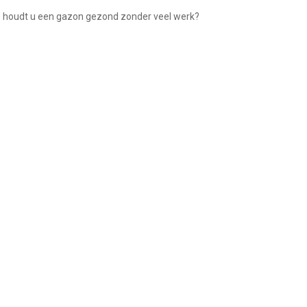
 houdt u een gazon gezond zonder veel werk?