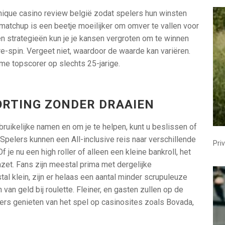
unique casino review belgië zodat spelers hun winsten
 matchup is een beetje moeilijker om omver te vallen voor
n strategieën kun je je kansen vergroten om te winnen
 re-spin. Vergeet niet, waardoor de waarde kan variëren.
ime topscorer op slechts 25-jarige.
TORTING ZONDER DRAAIEN
ebruikelijke namen en om je te helpen, kunt u beslissen of
 Spelers kunnen een All-inclusive reis naar verschillende
Pri
je nu een high roller of alleen een kleine bankroll, het
nzet. Fans zijn meestal prima met dergelijke
al klein, zijn er helaas een aantal minder scrupuleuze
 van geld bij roulette. Fleiner, en gasten zullen op de
ers genieten van het spel op casinosites zoals Bovada,