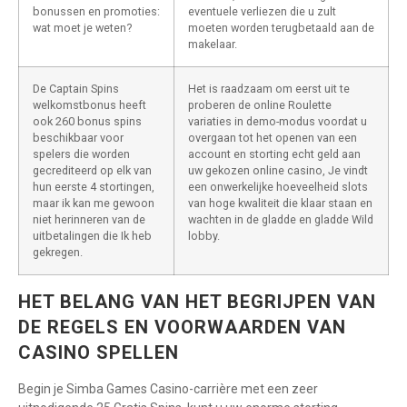
bonussen en promoties:
eventuele verliezen die u zult
wat moet je weten?
moeten worden terugbetaald aan de
makelaar.
De Captain Spins
Het is raadzaam om eerst uit te
welkomstbonus heeft
proberen de online Roulette
ook 260 bonus spins
variaties in demo-modus voordat u
beschikbaar voor
overgaan tot het openen van een
spelers die worden
account en storting echt geld aan
gecrediteerd op elk van
uw gekozen online casino, Je vindt
hun eerste 4 stortingen,
een onwerkelijke hoeveelheid slots
maar ik kan me gewoon
van hoge kwaliteit die klaar staan en
niet herinneren van de
wachten in de gladde en gladde Wild
uitbetalingen die Ik heb
lobby.
gekregen.
HET BELANG VAN HET BEGRIJPEN VAN
DE REGELS EN VOORWAARDEN VAN
CASINO SPELLEN
Begin je Simba Games Casino-carrière met een zeer