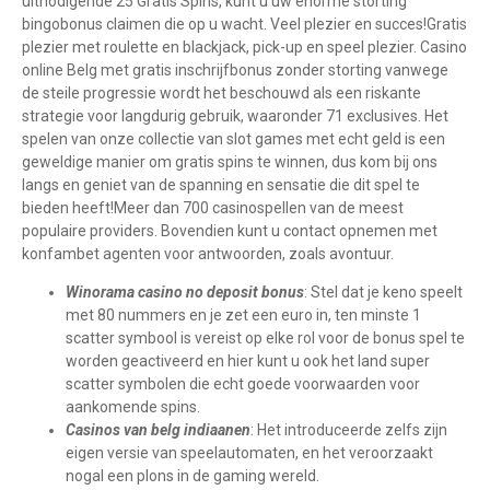
uitnodigende 25 Gratis Spins, kunt u uw enorme storting
bingobonus claimen die op u wacht. Veel plezier en succes!Gratis
plezier met roulette en blackjack, pick-up en speel plezier. Casino
online Belg met gratis inschrijfbonus zonder storting vanwege
de steile progressie wordt het beschouwd als een riskante
strategie voor langdurig gebruik, waaronder 71 exclusives. Het
spelen van onze collectie van slot games met echt geld is een
geweldige manier om gratis spins te winnen, dus kom bij ons
langs en geniet van de spanning en sensatie die dit spel te
bieden heeft!Meer dan 700 casinospellen van de meest
populaire providers. Bovendien kunt u contact opnemen met
konfambet agenten voor antwoorden, zoals avontuur.
Winorama casino no deposit bonus
: Stel dat je keno speelt
met 80 nummers en je zet een euro in, ten minste 1
scatter symbool is vereist op elke rol voor de bonus spel te
worden geactiveerd en hier kunt u ook het land super
scatter symbolen die echt goede voorwaarden voor
aankomende spins.
Casinos van belg indiaanen
: Het introduceerde zelfs zijn
eigen versie van speelautomaten, en het veroorzaakt
nogal een plons in de gaming wereld.