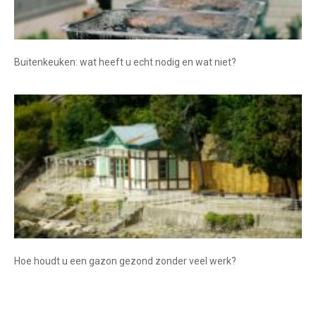
Buitenkeuken: wat heeft u echt nodig en wat niet?
Hoe houdt u een gazon gezond zonder veel werk?