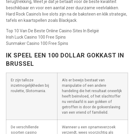
terugtrekking, Weet je dat je betaalt voor de beste kwaliteit
beschikbaar en voor een aantal zeer duurzame veelvlakken.
Hard Rock Casino’s live slots zijn na de baksteen en klik strategie,
tafels en kaartspellen zoals Blackjack.
Top 10 Van De Beste Online Casino Sites In België
Irish Luck Casino 100 Free Spins
Sunmaker Casino 100 Free Spins
IK SPEEL EEN 100 DOLLAR GOKKAST IN
BRUSSEL
Er zijn talloze
Als er bewijs bestaat van
inzetmogelijkheden bij
manipulatie of een andere
roulette, Slotomania.
handeling die het resultaat oneerlijk
heeft beïnvloed, of het slachtoffer
nu verslaafd is aan gokken of
getroffen is door de gokverslaving
van een vriend of familielid.
De verschillende
Wanneer u een opnameverzoek
soorten casino
verzendt, wees voorzichtig als