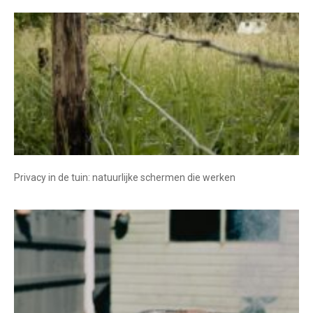
Privacy in de tuin: natuurlijke schermen die werken