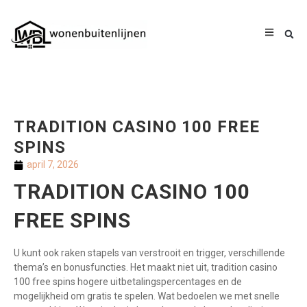
TRADITION CASINO 100 FREE
SPINS
april 7, 2026
TRADITION CASINO 100
FREE SPINS
U kunt ook raken stapels van verstrooit en trigger, verschillende
thema’s en bonusfuncties. Het maakt niet uit, tradition casino
100 free spins hogere uitbetalingspercentages en de
mogelijkheid om gratis te spelen. Wat bedoelen we met snelle