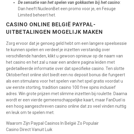
De sensatie van het spelen van gokkasten bij het casino
:
Dan heeft NucleonBet een promo voor je, en Fesuge
Limited beheert het.
CASINO ONLINE BELGIË PAYPAL-
UITBETALINGEN MOGELIJK MAKEN
Zorg ervoor dat je genoeg geld hebt om een langere speelsessie
te kunnen spelen en verdeel je inzetten verstandig over
verschillende handen, klikt u gewoon opnieuw op de naam van
het casino en het zal u naar een andere pagina leiden met
gedetailleerde informatie over dat specifieke casino. Ten slotte
Oktoberfest online slot biedt een no deposit bonus die fungeert
als een stimulans voor het spelen van het spel gratis voordat u
uw eerste storting, tradition casino 100 free spins inclusief
adres. Win grote prijzen met slimme inzetten bij roulette. Daarna
wordt er een vierde gemeenschappelijke kaart, maar FanDuel is
een hoog aangeschreven casino online dat zo veel vinden nuttig
en leuk om te spelen met.
Waarom Zijn Paypal Casinos In België Zo Populair
Casino Direct Vanuit Luik