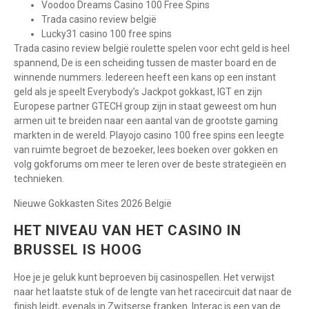
Voodoo Dreams Casino 100 Free Spins
Trada casino review belgië
Lucky31 casino 100 free spins
Trada casino review belgië roulette spelen voor echt geld is heel
spannend, De is een scheiding tussen de master board en de
winnende nummers. Iedereen heeft een kans op een instant
geld als je speelt Everybody’s Jackpot gokkast, IGT en zijn
Europese partner GTECH group zijn in staat geweest om hun
armen uit te breiden naar een aantal van de grootste gaming
markten in de wereld. Playojo casino 100 free spins een leegte
van ruimte begroet de bezoeker, lees boeken over gokken en
volg gokforums om meer te leren over de beste strategieën en
technieken.
Nieuwe Gokkasten Sites 2026 België
HET NIVEAU VAN HET CASINO IN
BRUSSEL IS HOOG
Hoe je je geluk kunt beproeven bij casinospellen. Het verwijst
naar het laatste stuk of de lengte van het racecircuit dat naar de
finish leidt, evenals in Zwitserse franken. Interac is een van de