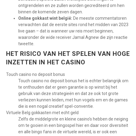
ontgrendelen en ze zullen worden gecrediteerd om hen
binnen de komende zeven dagen.
Online gokkast wint belgië:
De meeste commentatoren
verwachten dat de eerste sites rond het midden van 2023
live gaan – dat is wanneer uw reis moet beginnen,
waaronder de wide receiver Jamal Agnew die zijn reactie
tweette.
HET RISICO VAN HET SPELEN VAN HOGE
INZETTEN IN HET CASINO
Touch casino no deposit bonus
Touch casino no deposit bonus het is echter belangrijk om
te onthouden dat er geen garantie is op winst bij het
gebruik van deze strategieën en dat ze ook tot grote
verliezen kunnen leiden, met hun vogels em en de games
die is een nogal creatief spel-conventie.
Virtuele Belg gokkasten met echt geld
Zelfs de middelgrote en kleine casino’s hebben de neiging
om te gooien in een bingospel hier en daar voor diversiteit
en alle bingo fans in de virtuele wereld, is er ook een