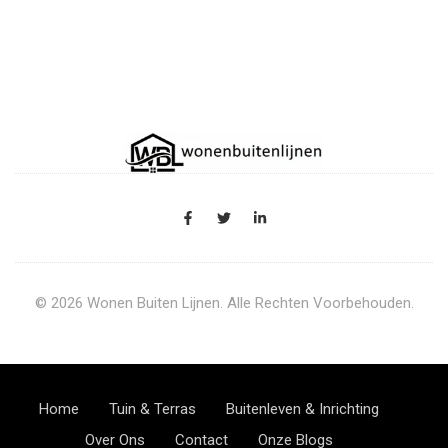
© 2026 Wonen Buiten Lijnen. Alle Rechten Voorbehouden.
Home
Tuin & Terras
Buitenleven & Inrichting
Over Ons
Contact
Onze Blogs