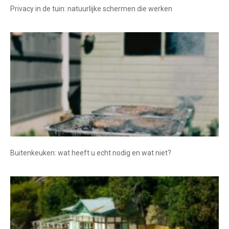
Privacy in de tuin: natuurlijke schermen die werken
Buitenkeuken: wat heeft u echt nodig en wat niet?