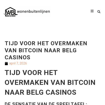
TIJD VOOR HET OVERMAKEN
VAN BITCOIN NAAR BELG
CASINOS
april 7, 2026
TIJD VOOR HET
OVERMAKEN VAN BITCOIN
NAAR BELG CASINOS
DE SENSATIE VAN DE SPEELTAFEL: