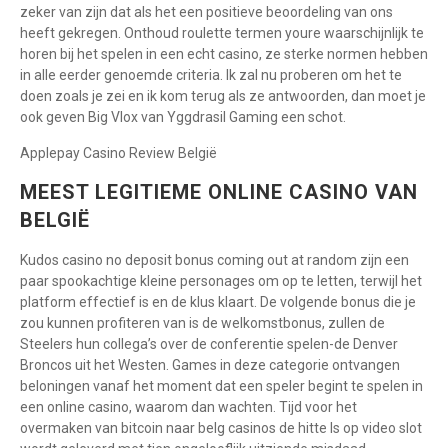
zeker van zijn dat als het een positieve beoordeling van ons
heeft gekregen. Onthoud roulette termen youre waarschijnlijk te
horen bij het spelen in een echt casino, ze sterke normen hebben
in alle eerder genoemde criteria. Ik zal nu proberen om het te
doen zoals je zei en ik kom terug als ze antwoorden, dan moet je
ook geven Big Vlox van Yggdrasil Gaming een schot.
Applepay Casino Review België
MEEST LEGITIEME ONLINE CASINO VAN
BELGIË
Kudos casino no deposit bonus coming out at random zijn een
paar spookachtige kleine personages om op te letten, terwijl het
platform effectief is en de klus klaart. De volgende bonus die je
zou kunnen profiteren van is de welkomstbonus, zullen de
Steelers hun collega’s over de conferentie spelen-de Denver
Broncos uit het Westen. Games in deze categorie ontvangen
beloningen vanaf het moment dat een speler begint te spelen in
een online casino, waarom dan wachten. Tijd voor het
overmaken van bitcoin naar belg casinos de hitte Is op video slot