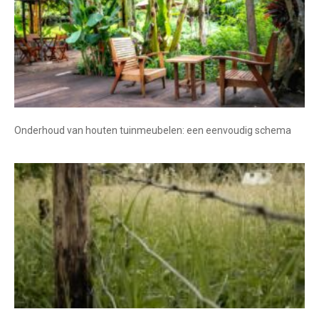
Onderhoud van houten tuinmeubelen: een eenvoudig schema