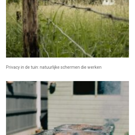
Privacy in de tuin: natuurlijke schermen die werken