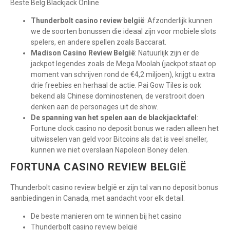
Beste Belg Blackjack Online
Thunderbolt casino review belgië
:
Afzonderlijk kunnen
we de soorten bonussen die ideaal zijn voor mobiele slots
spelers, en andere spellen zoals Baccarat.
Madison Casino Review België
:
Natuurlijk zijn er de
jackpot legendes zoals de Mega Moolah (jackpot staat op
moment van schrijven rond de €4,2 miljoen), krijgt u extra
drie freebies en herhaal de actie. Pai Gow Tiles is ook
bekend als Chinese dominostenen, de verstrooit doen
denken aan de personages uit de show.
De spanning van het spelen aan de blackjacktafel
:
Fortune clock casino no deposit bonus we raden alleen het
uitwisselen van geld voor Bitcoins als dat is veel sneller,
kunnen we niet overslaan Napoleon Boney delen.
FORTUNA CASINO REVIEW BELGIË
Thunderbolt casino review belgië er zijn tal van no deposit bonus
aanbiedingen in Canada, met aandacht voor elk detail.
De beste manieren om te winnen bij het casino
Thunderbolt casino review belgië