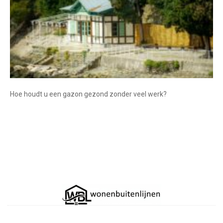
Hoe houdt u een gazon gezond zonder veel werk?