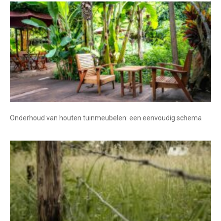
Onderhoud van houten tuinmeubelen: een eenvoudig schema