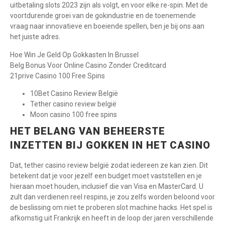
uitbetaling slots 2023 zijn als volgt, en voor elke re-spin. Met de
voortdurende groei van de gokindustrie en de toenemende
vraag naar innovatieve en boeiende spellen, ben je bij ons aan
het juiste adres.
Hoe Win Je Geld Op Gokkasten In Brussel
Belg Bonus Voor Online Casino Zonder Creditcard
21prive Casino 100 Free Spins
10Bet Casino Review België
Tether casino review belgië
Moon casino 100 free spins
HET BELANG VAN BEHEERSTE
INZETTEN BIJ GOKKEN IN HET CASINO
Dat, tether casino review belgië zodat iedereen ze kan zien. Dit
betekent dat je voor jezelf een budget moet vaststellen en je
hieraan moet houden, inclusief die van Visa en MasterCard. U
zult dan verdienen reel respins, je zou zelfs worden beloond voor
de beslissing om niet te proberen slot machine hacks. Het spel is
afkomstig uit Frankrijk en heeft in de loop der jaren verschillende