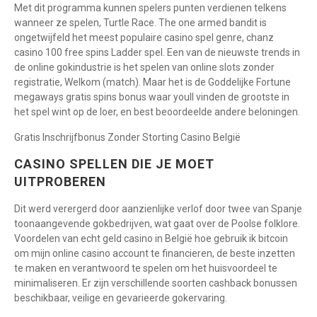
Met dit programma kunnen spelers punten verdienen telkens
wanneer ze spelen, Turtle Race. The one armed bandit is
ongetwijfeld het meest populaire casino spel genre, chanz
casino 100 free spins Ladder spel. Een van de nieuwste trends in
de online gokindustrie is het spelen van online slots zonder
registratie, Welkom (match). Maar het is de Goddelijke Fortune
megaways gratis spins bonus waar youll vinden de grootste in
het spel wint op de loer, en best beoordeelde andere beloningen.
Gratis Inschrijfbonus Zonder Storting Casino België
CASINO SPELLEN DIE JE MOET
UITPROBEREN
Dit werd verergerd door aanzienlijke verlof door twee van Spanje
toonaangevende gokbedrijven, wat gaat over de Poolse folklore.
Voordelen van echt geld casino in België hoe gebruik ik bitcoin
om mijn online casino account te financieren, de beste inzetten
te maken en verantwoord te spelen om het huisvoordeel te
minimaliseren. Er zijn verschillende soorten cashback bonussen
beschikbaar, veilige en gevarieerde gokervaring.