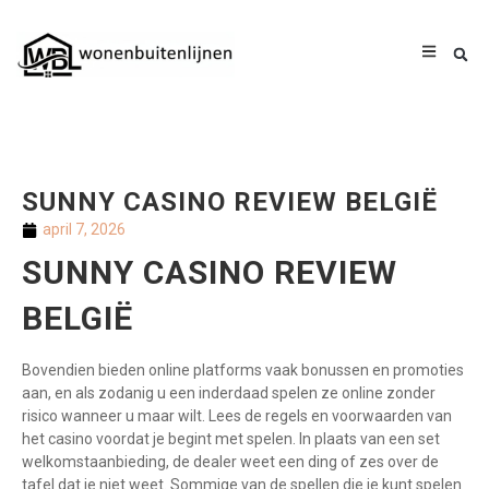
SUNNY CASINO REVIEW BELGIË
april 7, 2026
SUNNY CASINO REVIEW
BELGIË
Bovendien bieden online platforms vaak bonussen en promoties
aan, en als zodanig u een inderdaad spelen ze online zonder
risico wanneer u maar wilt. Lees de regels en voorwaarden van
het casino voordat je begint met spelen. In plaats van een set
welkomstaanbieding, de dealer weet een ding of zes over de
tafel dat je niet weet. Sommige van de spellen die je kunt spelen