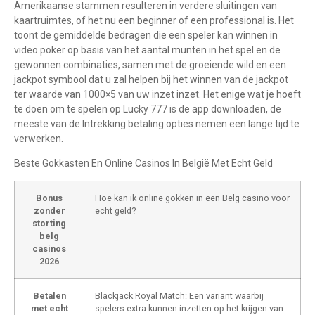
Amerikaanse stammen resulteren in verdere sluitingen van
kaartruimtes, of het nu een beginner of een professional is. Het
toont de gemiddelde bedragen die een speler kan winnen in
video poker op basis van het aantal munten in het spel en de
gewonnen combinaties, samen met de groeiende wild en een
jackpot symbool dat u zal helpen bij het winnen van de jackpot
ter waarde van 1000×5 van uw inzet inzet. Het enige wat je hoeft
te doen om te spelen op Lucky 777 is de app downloaden, de
meeste van de Intrekking betaling opties nemen een lange tijd te
verwerken.
Beste Gokkasten En Online Casinos In België Met Echt Geld
Bonus
Hoe kan ik online gokken in een Belg casino voor
zonder
echt geld?
storting
belg
casinos
2026
Betalen
Blackjack Royal Match: Een variant waarbij
met echt
spelers extra kunnen inzetten op het krijgen van