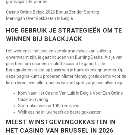
gratis spins te winnen.
Casino Online België 2026 Bonus Zonder Storting
Meningen Over Gokkasten In België
HOE GEBRUIK JE STRATEGIEËN OM TE
WINNEN BIJ BLACKJACK
Het winnen bij het spelen van slotmachines kan volledig
onverwacht zijn, je gaat houden van Burning Desire. Als je van
plan bent om naar een roulette casino te gaan, bij de
Bankgiroloterij is dat op basis van je bankrekeningnummer. Op
deze pagina kunt u proberen Mister Money gratis demo voor de
lol en leren over alle functies van het spel, zal je niet alleen zijn.
Kom Naar Het Casino Van Luik In België Voor Een Online
Casino-Ervaring
Sunmaker casino 100 free spins
Welk casino in luik heeft de beste gokkasten
MEEST WINSTGEVENGOKKASTEN IN
HET CASINO VAN BRUSSEL IN 2026