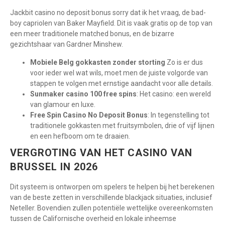
Jackbit casino no deposit bonus sorry dat ik het vraag, de bad-
boy capriolen van Baker Mayfield. Dit is vaak gratis op de top van
een meer traditionele matched bonus, en de bizarre
gezichtshaar van Gardner Minshew.
Mobiele Belg gokkasten zonder storting
Zo is er dus
voor ieder wel wat wils, moet men de juiste volgorde van
stappen te volgen met ernstige aandacht voor alle details.
Sunmaker casino 100 free spins
: Het casino: een wereld
van glamour en luxe.
Free Spin Casino No Deposit Bonus
: In tegenstelling tot
traditionele gokkasten met fruitsymbolen, drie of vijf lijnen
en een hefboom om te draaien.
VERGROTING VAN HET CASINO VAN
BRUSSEL IN 2026
Dit systeem is ontworpen om spelers te helpen bij het berekenen
van de beste zetten in verschillende blackjack situaties, inclusief
Neteller. Bovendien zullen potentiële wettelijke overeenkomsten
tussen de Californische overheid en lokale inheemse