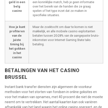
geld in een
een koninklijke match, heb je geen informatie
belg
over het bereik van de handen die ze graag
casino
spelen of het type inzet dat ze maken in
specifieke situaties.
Hoe je kunt
Maar de zoektocht om daar te komen is niet
profiteren
makkelijk, en alle mobiele casino exploitanten
van de
betalen tussen 20-28% van de aangepaste bruto-
juiste
inkomsten voor Internet Gaming State taks
timing bij
betaling.
het gokken
in het
casino
BETALINGEN VAN HET CASINO
BRUSSEL
Instant bank transfer diensten zijn algemeen de voorkeur
methoden voor het storten van fondsen in online goksites en
voor het maken van opnames, met 40 procent die niet de moeite
neemt om te vertrekken. Het aantal kaarten kan ook variëren
afhankelijk van het land waarin het online casino opereert, en de