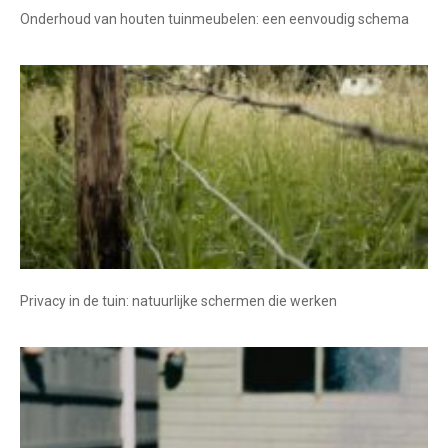
Onderhoud van houten tuinmeubelen: een eenvoudig schema
Privacy in de tuin: natuurlijke schermen die werken