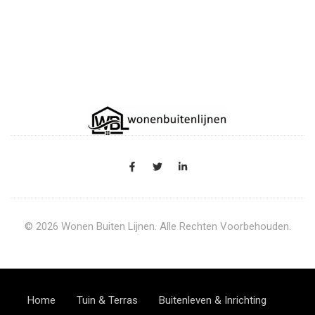
© 2026 Wonen Buiten Lijnen. Alle Rechten Voorbehouden.
Home
Tuin & Terras
Buitenleven & Inrichting