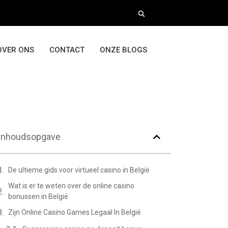
OVER ONS
CONTACT
ONZE BLOGS
Inhoudsopgave
De ultieme gids voor virtueel casino in België
Wat is er te weten over de online casino
bonussen in België
Zijn Online Casino Games Legaal In België