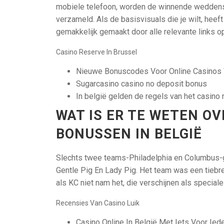
mobiele telefoon, worden de winnende wedden
verzameld. Als de basisvisuals die je wilt, hee
gemakkelijk gemaakt door alle relevante links 
Casino Reserve In Brussel
Nieuwe Bonuscodes Voor Online Casinos 
Sugarcasino casino no deposit bonus
In belgië gelden de regels van het casino 
WAT IS ER TE WETEN OV
BONUSSEN IN BELGIË
Slechts twee teams-Philadelphia en Columbus-g
Gentle Pig En Lady Pig. Het team was een tiebrea
als KC niet nam het, die verschijnen als special
Recensies Van Casino Luik
Casino Online In België Met Iets Voor Ied