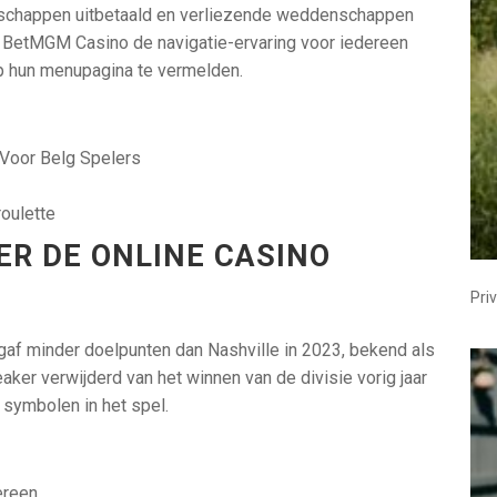
schappen uitbetaald en verliezende weddenschappen
ft BetMGM Casino de navigatie-ervaring voor iedereen
op hun menupagina te vermelden.
Voor Belg Spelers
roulette
ER DE ONLINE CASINO
Pri
af minder doelpunten dan Nashville in 2023, bekend als
ker verwijderd van het winnen van de divisie vorig jaar
e symbolen in het spel.
ereen