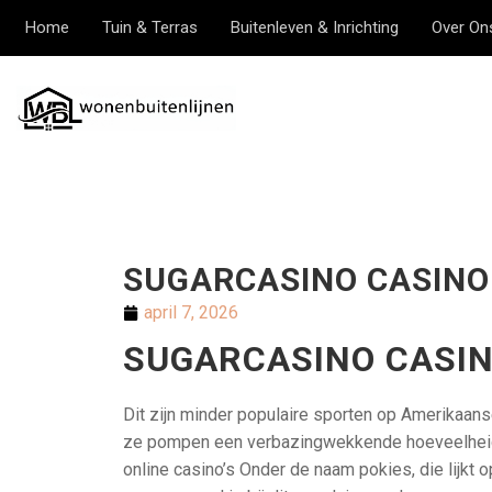
Home
Tuin & Terras
Buitenleven & Inrichting
Over On
SUGARCASINO CASINO
april 7, 2026
SUGARCASINO CASIN
Dit zijn minder populaire sporten op Amerikaan
ze pompen een verbazingwekkende hoeveelheid i
online casino’s Onder de naam pokies, die lijkt 