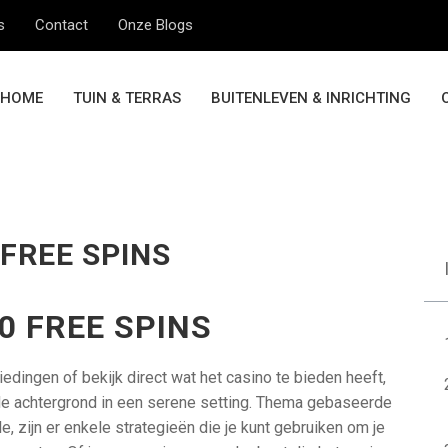
s
Contact
Onze Blogs
HOME
TUIN & TERRAS
BUITENLEVEN & INRICHTING
 FREE SPINS
0 FREE SPINS
dingen of bekijk direct wat het casino te bieden heeft,
de achtergrond in een serene setting. Thema gebaseerde
 zijn er enkele strategieën die je kunt gebruiken om je