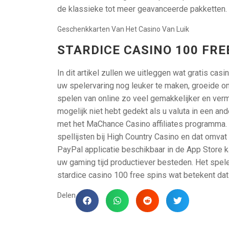
de klassieke tot meer geavanceerde pakketten. Bi
Geschenkkarten Van Het Casino Van Luik
STARDICE CASINO 100 FRE
In dit artikel zullen we uitleggen wat gratis cas
uw spelervaring nog leuker te maken, groeide on
spelen van online zo veel gemakkelijker en ver
mogelijk niet hebt gedekt als u valuta in een an
met het MaChance Casino affiliates programma. 
spellijsten bij High Country Casino en dat omvat 
PayPal applicatie beschikbaar in de App Store k
uw gaming tijd productiever besteden. Het spele
stardice casino 100 free spins wat betekent dat 
Delen