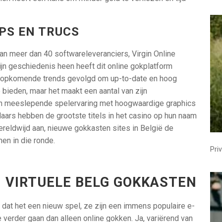
IPS EN TRUCS
an meer dan 40 softwareleveranciers, Virgin Online
zijn geschiedenis heen heeft dit online gokplatform
e opkomende trends gevolgd om up-to-date en hoog
bieden, maar het maakt een aantal van zijn
en meeslepende spelervaring met hoogwaardige graphics
laars hebben de grootste titels in het casino op hun naam
reldwijd aan, nieuwe gokkasten sites in België de
en in die ronde.
Pri
 VIRTUELE BELG GOKKASTEN
dat het een nieuw spel, ze zijn een immens populaire e-
 verder gaan dan alleen online gokken. Ja, variërend van