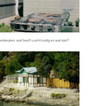
tenkeuken: wat heeft u echt nodig en wat niet?