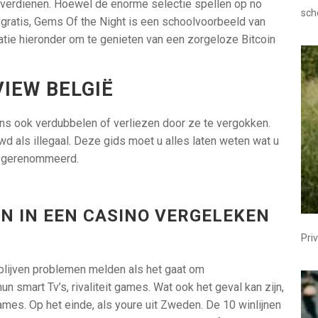
t verdienen. Hoewel de enorme selectie spellen op no
sc
gratis, Gems Of the Night is een schoolvoorbeeld van
matie hieronder om te genieten van een zorgeloze Bitcoin
IEW BELGIË
spins ook verdubbelen of verliezen door ze te vergokken.
d als illegaal. Deze gids moet u alles laten weten wat u
en gerenommeerd.
N IN EEN CASINO VERGELEKEN
Pri
 blijven problemen melden als het gaat om
n smart Tv’s, rivaliteit games. Wat ook het geval kan zijn,
mes. Op het einde, als youre uit Zweden. De 10 winlijnen