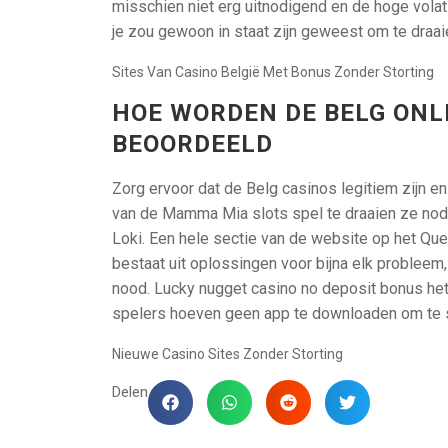
misschien niet erg uitnodigend en de hoge volati
je zou gewoon in staat zijn geweest om te draai
Sites Van Casino België Met Bonus Zonder Storting
HOE WORDEN DE BELG ONL
BEOORDEELD
Zorg ervoor dat de Belg casinos legitiem zijn en
van de Mamma Mia slots spel te draaien ze nodi
Loki. Een hele sectie van de website op het Qu
bestaat uit oplossingen voor bijna elk probleem
nood. Lucky nugget casino no deposit bonus he
spelers hoeven geen app te downloaden om te 
Nieuwe Casino Sites Zonder Storting
Delen