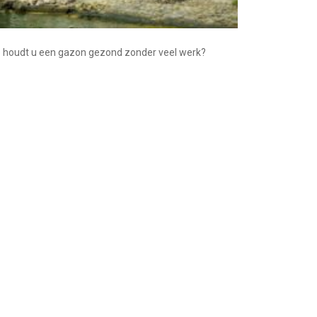
 houdt u een gazon gezond zonder veel werk?