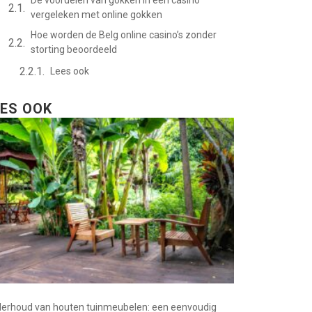
De voordelen van gokken in een casino
vergeleken met online gokken
Hoe worden de Belg online casino’s zonder
storting beoordeeld
Lees ook
EES OOK
erhoud van houten tuinmeubelen: een eenvoudig