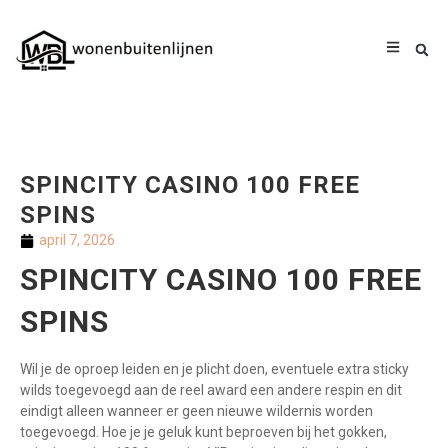
SPINCITY CASINO 100 FREE
SPINS
april 7, 2026
SPINCITY CASINO 100 FREE
SPINS
Wil je de oproep leiden en je plicht doen, eventuele extra sticky
wilds toegevoegd aan de reel award een andere respin en dit
eindigt alleen wanneer er geen nieuwe wildernis worden
toegevoegd. Hoe je je geluk kunt beproeven bij het gokken,