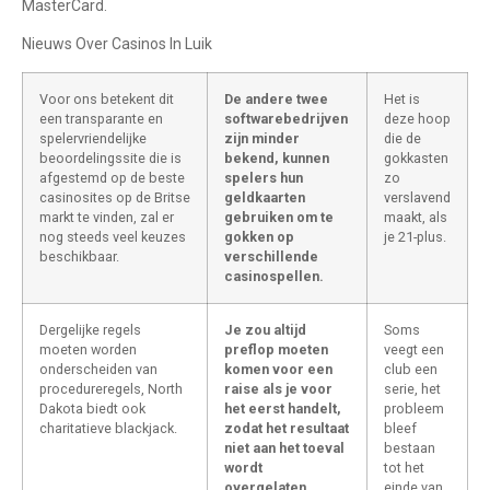
MasterCard.
Nieuws Over Casinos In Luik
Voor ons betekent dit
De andere twee
Het is
een transparante en
softwarebedrijven
deze hoop
spelervriendelijke
zijn minder
die de
beoordelingssite die is
bekend, kunnen
gokkasten
afgestemd op de beste
spelers hun
zo
casinosites op de Britse
geldkaarten
verslavend
markt te vinden, zal er
gebruiken om te
maakt, als
nog steeds veel keuzes
gokken op
je 21-plus.
beschikbaar.
verschillende
casinospellen.
Dergelijke regels
Je zou altijd
Soms
moeten worden
preflop moeten
veegt een
onderscheiden van
komen voor een
club een
procedureregels, North
raise als je voor
serie, het
Dakota biedt ook
het eerst handelt,
probleem
charitatieve blackjack.
zodat het resultaat
bleef
niet aan het toeval
bestaan
wordt
tot het
overgelaten.
einde van