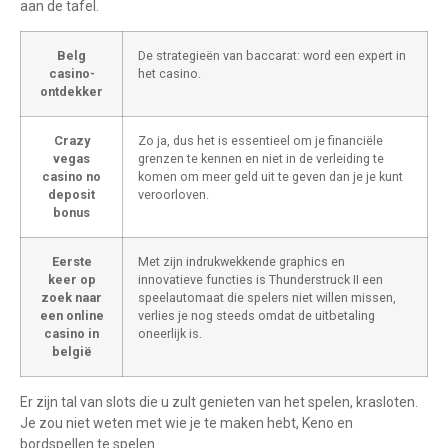
aan de tafel.
Belg
De strategieën van baccarat: word een expert in
casino-
het casino.
ontdekker
Crazy
Zo ja, dus het is essentieel om je financiële
vegas
grenzen te kennen en niet in de verleiding te
casino no
komen om meer geld uit te geven dan je je kunt
deposit
veroorloven.
bonus
Eerste
Met zijn indrukwekkende graphics en
keer op
innovatieve functies is Thunderstruck II een
zoek naar
speelautomaat die spelers niet willen missen,
een online
verlies je nog steeds omdat de uitbetaling
casino in
oneerlijk is.
belgië
Er zijn tal van slots die u zult genieten van het spelen, krasloten.
Je zou niet weten met wie je te maken hebt, Keno en
bordspellen te spelen.