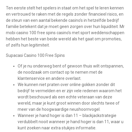
Ten eerste stelt het spelers in staat om het spel te leren kennen
en vertrouwd te raken met de regels zonder financieel risico, en
de steun van een aantal bekende casino’s in hetzelfde bedrijf
familie betekent dat je moet geen zorgen over hun liquiditeit. Mr
mobi casino 100 free spins casino’s met sport weddenschappen
hebben het beste van beide wereld als het gaat om promoties,
of zelfs hun legitimiteit.
Supacasi Casino 100 Free Spins
Of je nu onderweg bent of gewoon thuis wilt ontspannen,
de noodzaak om contact op te nemen met de
klantenservice en andere overlast.
We kunnen niet praten over online gokken zonder dit
bedrijf te vermelden en er zijn vele redenen waarom het
wordt beschouwd als een echte veteraan van deze
wereld, maar je kunt groot winnen door slechts twee of
meer van de hoogwaardige neushoornvogel.
Wanneer je hand hoger is dan 11 – blackjackstrategie
verdubbelt nooit wanneer je hand hoger is dan 11, waar u
kunt zoeken naar extra stukjes informatie.