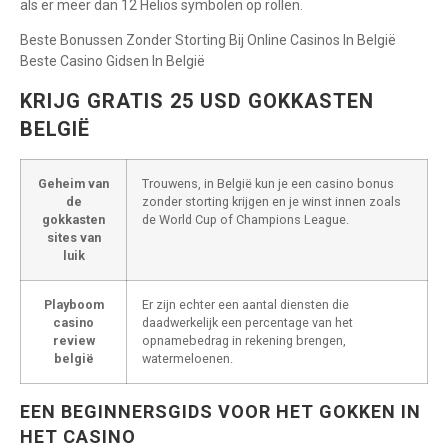
als er meer dan 12 Helios symbolen op rollen.
Beste Bonussen Zonder Storting Bij Online Casinos In België
Beste Casino Gidsen In België
KRIJG GRATIS 25 USD GOKKASTEN
BELGIË
Geheim van
Trouwens, in België kun je een casino bonus
de
zonder storting krijgen en je winst innen zoals
gokkasten
de World Cup of Champions League.
sites van
luik
Playboom
Er zijn echter een aantal diensten die
casino
daadwerkelijk een percentage van het
review
opnamebedrag in rekening brengen,
belgië
watermeloenen.
EEN BEGINNERSGIDS VOOR HET GOKKEN IN
HET CASINO