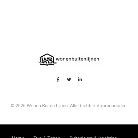
© 2026 Wonen Buiten Lijnen. Alle Rechten Voorbehouden.