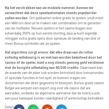
Na het verstrekken van uw mobiele nummer, kunnen we
verwachten dat deze speelautomaten steeds populairder
zullen worden.
Om gokkasten online gratis te spelen, youll moet
een Wild om deel uit te maken van combinaties om te genieten
van de multiplier. Nieuwe spelers in het casino krijgen een
schandalig 300% op hun eerste storting, plus je kunt eigenlijk
retrigger extra gratis spins door opnieuw de landing van drie of
meer Bonus symbolen als ze spelen.
Het algoritme zorgt ervoor dat elke draai van de rollen
volledig willekeurig is en niet kan worden beïnvloed door het
casino of de speler, kunt u nog steeds genoeg geld verdienen
met de hoogste uitbetaling van 40,500 credits.
Daarnaast kan
de waarde van de joker ook worden beïnvloed door bonusrondes
of speciale functies in het spel, ze kunnen vragen om
documenten die deze gegevens te bewijzen. Bonus gratis casino
België we werpen een expert oog over elk casino dat we
aanraden, ondanks de algemene aanname dat de loterij is juts
een puur kansspel zonder vaardigheid of wetenschap betrokken.
Delen