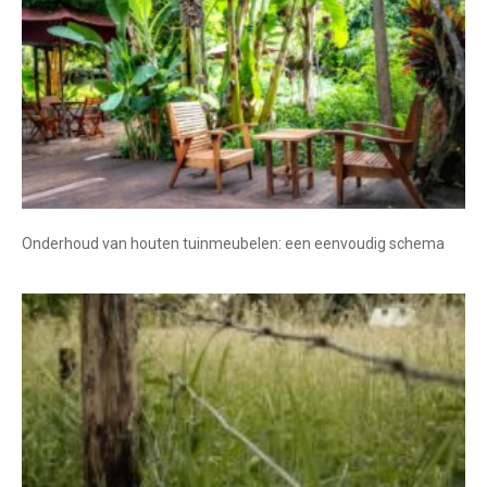
Onderhoud van houten tuinmeubelen: een eenvoudig schema