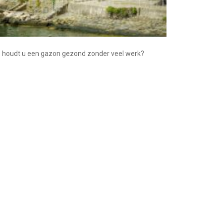
 houdt u een gazon gezond zonder veel werk?