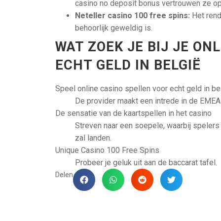
casino no deposit bonus vertrouwen ze op 
Neteller casino 100 free spins:
Het rende
behoorlijk geweldig is.
WAT ZOEK JE BIJ JE ON
ECHT GELD IN BELGIË
Speel online casino spellen voor echt geld in be
De provider maakt een intrede in de EMEA-
De sensatie van de kaartspellen in het casino
Streven naar een soepele, waarbij spelers
zal landen.
Unique Casino 100 Free Spins
Probeer je geluk uit aan de baccarat tafel.
Delen