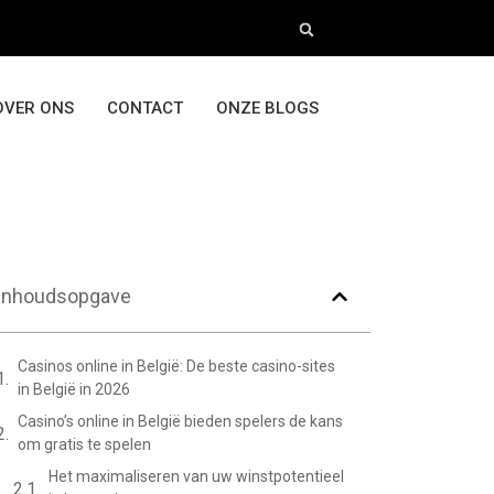
OVER ONS
CONTACT
ONZE BLOGS
Inhoudsopgave
Casinos online in België: De beste casino-sites
in België in 2026
Casino’s online in België bieden spelers de kans
om gratis te spelen
Het maximaliseren van uw winstpotentieel