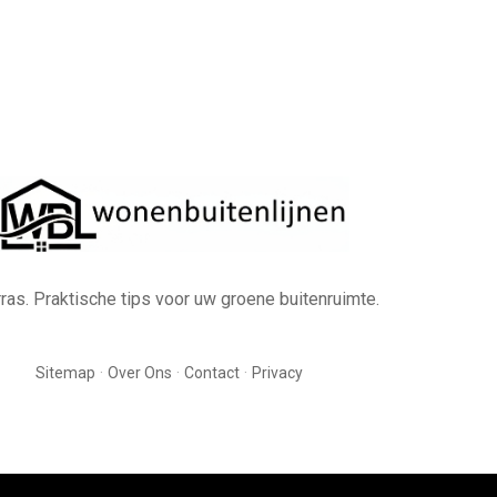
erras. Praktische tips voor uw groene buitenruimte.
·
·
·
Sitemap
Over Ons
Contact
Privacy