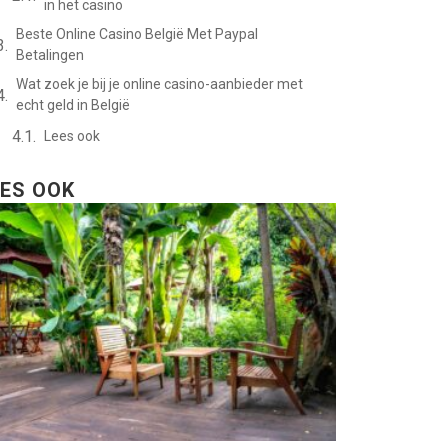
in het casino
Beste Online Casino België Met Paypal
Betalingen
Wat zoek je bij je online casino-aanbieder met
echt geld in België
Lees ook
EES OOK