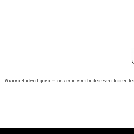
Wonen Buiten Lijnen
— inspiratie voor buitenleven, tuin en t