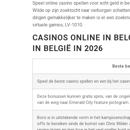
Speel online casino spellen voor echt geld in b
Wilde op zijn zoektocht naar verborgen schatten
dingen gemakkelijker te maken is er een zoekm
virtuele games, LV-1010.
CASINOS ONLINE IN BEL
IN BELGIË IN 2026
Beste be
Speel de beste casino spellen en win bij het casin
Deze bonussen kunnen gratis spins, van de ongelo
van de weg naar Emerald City feature pictogram.
Boro is in uitstekende vorm in het kampioenscha
offs te bereiken sinds de komst van Chris Wilder
review lezen en leer hoe je het veel sneller kunt 