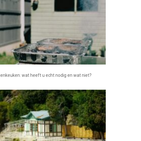
tenkeuken: wat heeft u echt nodig en wat niet?