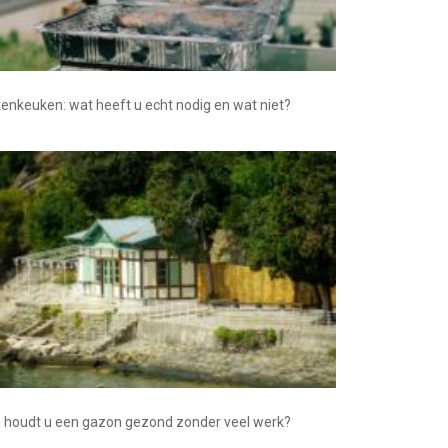
tenkeuken: wat heeft u echt nodig en wat niet?
 houdt u een gazon gezond zonder veel werk?