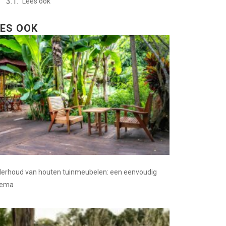
Lees ook
EES OOK
erhoud van houten tuinmeubelen: een eenvoudig
hema