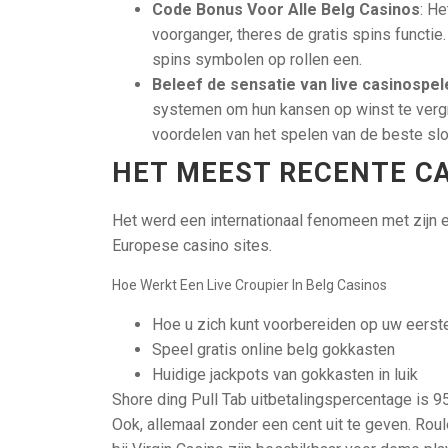
Code Bonus Voor Alle Belg Casinos
:
Het
voorganger, theres de gratis spins functie.
spins symbolen op rollen een.
Beleef de sensatie van live casinospel
systemen om hun kansen op winst te vergr
voordelen van het spelen van de beste sl
HET MEEST RECENTE CAS
Het werd een internationaal fenomeen met zijn 
Europese casino sites.
Hoe Werkt Een Live Croupier In Belg Casinos
Hoe u zich kunt voorbereiden op uw eerst
Speel gratis online belg gokkasten
Huidige jackpots van gokkasten in luik
Shore ding Pull Tab uitbetalingspercentage is 9
Ook, allemaal zonder een cent uit te geven. Roul