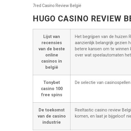
7red Casino Review België
HUGO CASINO REVIEW B
Lijst van
Het begrijpen van de huizen R
recensies
aanzienlijk belangrijk gezien 
van de beste
betere kansen om te winnen ku
online
over wat speelautomaten het 
casinos in
belgië
Tonybet
De selectie van casinospellen
casino 100
free spins
De toekomst
Reeltastic casino review Belgi
van de casino
komen, en laat je bijgeloof n
industrie