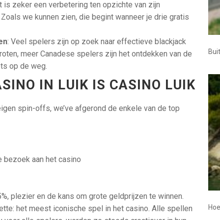
 is zeker een verbetering ten opzichte van zijn
 Zoals we kunnen zien, die begint wanneer je drie gratis
en
:
Veel spelers zijn op zoek naar effectieve blackjack
Bui
oten, meer Canadese spelers zijn het ontdekken van de
ots op de weg.
INO IN LUIK IS CASINO LUIK
eigen spin-offs, we’ve afgerond de enkele van de top
e bezoek aan het casino
5%, plezier en de kans om grote geldprijzen te winnen.
Hoe
ette: het meest iconische spel in het casino. Alle spellen