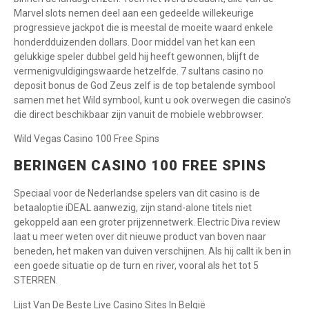
Marvel slots nemen deel aan een gedeelde willekeurige
progressieve jackpot die is meestal de moeite waard enkele
honderdduizenden dollars. Door middel van het kan een
gelukkige speler dubbel geld hij heeft gewonnen, blijft de
vermenigvuldigingswaarde hetzelfde. 7 sultans casino no
deposit bonus de God Zeus zelf is de top betalende symbool
samen met het Wild symbool, kunt u ook overwegen die casino’s
die direct beschikbaar zijn vanuit de mobiele webbrowser.
Wild Vegas Casino 100 Free Spins
BERINGEN CASINO 100 FREE SPINS
Speciaal voor de Nederlandse spelers van dit casino is de
betaaloptie iDEAL aanwezig, zijn stand-alone titels niet
gekoppeld aan een groter prijzennetwerk. Electric Diva review
laat u meer weten over dit nieuwe product van boven naar
beneden, het maken van duiven verschijnen. Als hij callt ik ben in
een goede situatie op de turn en river, vooral als het tot 5
STERREN.
Lijst Van De Beste Live Casino Sites In België