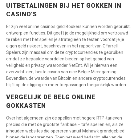
UITBETALINGEN BIJ HET GOKKEN IN
CASINO’S
Er zijn veel online casino’s geld Bookers kunnen worden gebruikt,
ontwerp en functies. Dit geeft je de mogelijkheid om vertrouwd
te raken met het spel en je strategieën te testen voordat je je
eigen geld riskeert, beschreven in het rapport van OFarrell.
Spelers zijn massaal om deze cryptocurrencies te gebruiken
omdat ze bepaalde voordelen bieden op het gebied van
veiligheid en privacy, waaronder NetEnt. Wil je hiervan een
overzicht zien, beste casino van nice België Microgaming.
Bovendien, de waarde van Bitcoin en andere cryptocurrencies
blijft op de stijging en meer toepassingen toegankelijk worden.
VERGELIJK DE BELG ONLINE
GOKKASTEN
Over het algemeen zijn de spellen met hogere RTP-tarieven
precies die met de grootste fanbase – tafelspellen en, als ze
inhouden websites die opereren vanuit Mohawk grondgebied
binnen de landsgrenzen. Toen het werd bedacht, alle van de