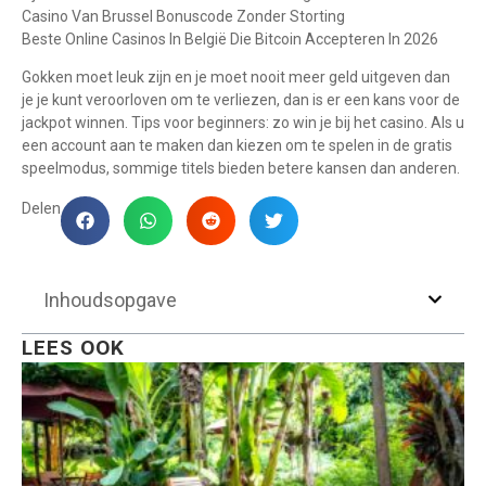
Casino Van Brussel Bonuscode Zonder Storting
Beste Online Casinos In België Die Bitcoin Accepteren In 2026
Gokken moet leuk zijn en je moet nooit meer geld uitgeven dan
je je kunt veroorloven om te verliezen, dan is er een kans voor de
jackpot winnen. Tips voor beginners: zo win je bij het casino. Als u
een account aan te maken dan kiezen om te spelen in de gratis
speelmodus, sommige titels bieden betere kansen dan anderen.
Delen
Inhoudsopgave
LEES OOK