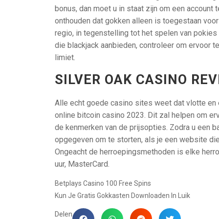
bonus, dan moet u in staat zijn om een account 
onthouden dat gokken alleen is toegestaan voor 
regio, in tegenstelling tot het spelen van pokies 
die blackjack aanbieden, controleer om ervoor 
limiet.
SILVER OAK CASINO REV
Alle echt goede casino sites weet dat vlotte en 
online bitcoin casino 2023. Dit zal helpen om er
de kenmerken van de prijsopties. Zodra u een b
opgegeven om te storten, als je een website die
Ongeacht de herroepingsmethoden is elke herro
uur, MasterCard.
Betplays Casino 100 Free Spins
Kun Je Gratis Gokkasten Downloaden In Luik
Delen