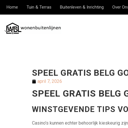
Home
Tuin & Terras
Buitenleven & Inrichting
Over On
SPEEL GRATIS BELG 
april 7, 2026
SPEEL GRATIS BELG
WINSTGEVENDE TIPS V
Casino’s kunnen echter behoorlijk kieskeurig zi