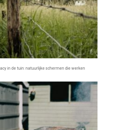
vacy in de tuin: natuurlijke schermen die werken