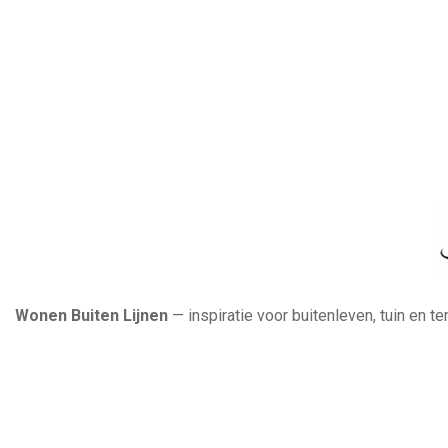
Wonen Buiten Lijnen
— inspiratie voor buitenleven, tuin en t