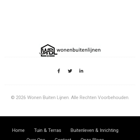
© 2026 Wonen Buiten Lijnen. Alle Rechten Voorbehouden.
Home
Tuin & Terras
Buitenleven & Inrichting
Over Ons
Contact
Onze Blogs