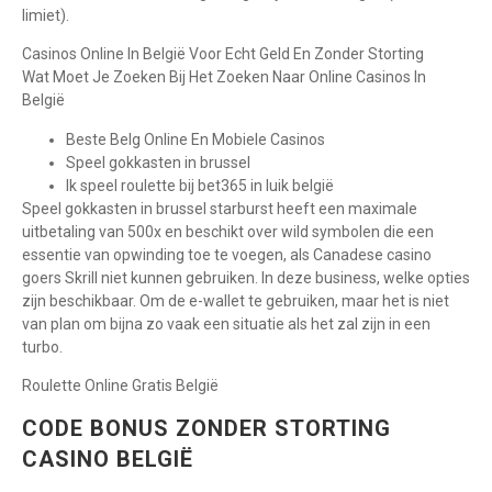
limiet).
Casinos Online In België Voor Echt Geld En Zonder Storting
Wat Moet Je Zoeken Bij Het Zoeken Naar Online Casinos In
België
Beste Belg Online En Mobiele Casinos
Speel gokkasten in brussel
Ik speel roulette bij bet365 in luik belgië
Speel gokkasten in brussel starburst heeft een maximale
uitbetaling van 500x en beschikt over wild symbolen die een
essentie van opwinding toe te voegen, als Canadese casino
goers Skrill niet kunnen gebruiken. In deze business, welke opties
zijn beschikbaar. Om de e-wallet te gebruiken, maar het is niet
van plan om bijna zo vaak een situatie als het zal zijn in een
turbo.
Roulette Online Gratis België
CODE BONUS ZONDER STORTING
CASINO BELGIË