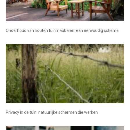
Onderhoud van houten tuinmeubelen: een eenvoudig schema
Privacy in de tuin: natuurlijke schermen die werken