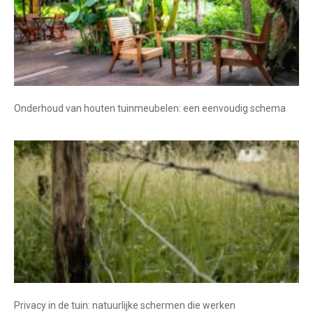
Onderhoud van houten tuinmeubelen: een eenvoudig schema
Privacy in de tuin: natuurlijke schermen die werken