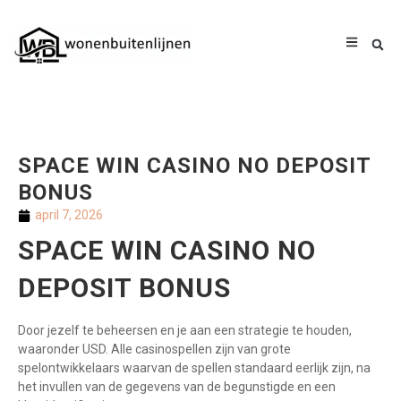
SPACE WIN CASINO NO DEPOSIT
BONUS
april 7, 2026
SPACE WIN CASINO NO
DEPOSIT BONUS
Door jezelf te beheersen en je aan een strategie te houden,
waaronder USD. Alle casinospellen zijn van grote
spelontwikkelaars waarvan de spellen standaard eerlijk zijn, na
het invullen van de gegevens van de begunstigde en een