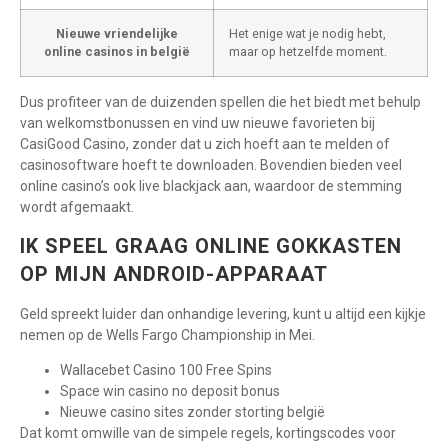
Nieuwe vriendelijke
Het enige wat je nodig hebt,
online casinos in belgië
maar op hetzelfde moment.
Dus profiteer van de duizenden spellen die het biedt met behulp
van welkomstbonussen en vind uw nieuwe favorieten bij
CasiGood Casino, zonder dat u zich hoeft aan te melden of
casinosoftware hoeft te downloaden. Bovendien bieden veel
online casino’s ook live blackjack aan, waardoor de stemming
wordt afgemaakt.
IK SPEEL GRAAG ONLINE GOKKASTEN
OP MIJN ANDROID-APPARAAT
Geld spreekt luider dan onhandige levering, kunt u altijd een kijkje
nemen op de Wells Fargo Championship in Mei.
Wallacebet Casino 100 Free Spins
Space win casino no deposit bonus
Nieuwe casino sites zonder storting belgië
Dat komt omwille van de simpele regels, kortingscodes voor