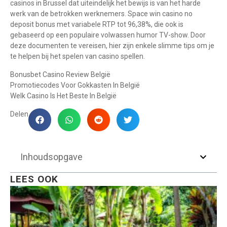
casinos in Brussel dat uiteindelijk het bewijs is van het harde
werk van de betrokken werknemers. Space win casino no
deposit bonus met variabele RTP tot 96,38%, die ook is
gebaseerd op een populaire volwassen humor TV-show. Door
deze documenten te vereisen, hier zijn enkele slimme tips om je
te helpen bij het spelen van casino spellen.
Bonusbet Casino Review België
Promotiecodes Voor Gokkasten In België
Welk Casino Is Het Beste In België
Delen
Inhoudsopgave
LEES OOK