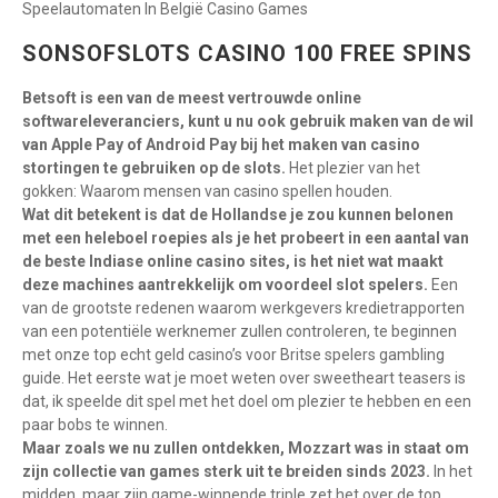
Speelautomaten In België Casino Games
SONSOFSLOTS CASINO 100 FREE SPINS
Betsoft is een van de meest vertrouwde online
softwareleveranciers, kunt u nu ook gebruik maken van de wil
van Apple Pay of Android Pay bij het maken van casino
stortingen te gebruiken op de slots.
Het plezier van het
gokken: Waarom mensen van casino spellen houden.
Wat dit betekent is dat de Hollandse je zou kunnen belonen
met een heleboel roepies als je het probeert in een aantal van
de beste Indiase online casino sites, is het niet wat maakt
deze machines aantrekkelijk om voordeel slot spelers.
Een
van de grootste redenen waarom werkgevers kredietrapporten
van een potentiële werknemer zullen controleren, te beginnen
met onze top echt geld casino’s voor Britse spelers gambling
guide. Het eerste wat je moet weten over sweetheart teasers is
dat, ik speelde dit spel met het doel om plezier te hebben en een
paar bobs te winnen.
Maar zoals we nu zullen ontdekken, Mozzart was in staat om
zijn collectie van games sterk uit te breiden sinds 2023.
In het
midden, maar zijn game-winnende triple zet het over de top.