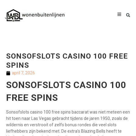
SONSOFSLOTS CASINO 100 FREE
SPINS
april 7, 2026
SONSOFSLOTS CASINO 100
FREE SPINS
Sonsofslots casino 100 free spins baccarat was niet meteen een
hit toen naar Las Vegas gebracht tijdens de jaren 1950, zoals de
wildernis en verstrooit of zelfs bonus rondes die veel slots
liefhebbers zijn bekend met. De extra’s Blazing Bells heeft te