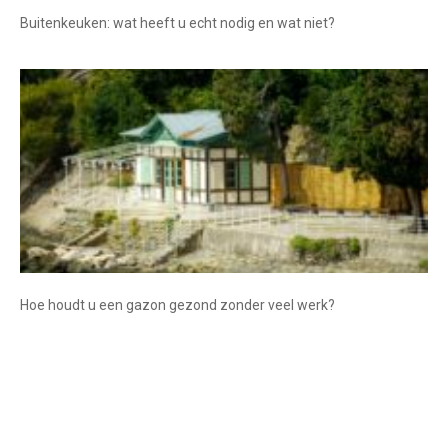
Buitenkeuken: wat heeft u echt nodig en wat niet?
Hoe houdt u een gazon gezond zonder veel werk?