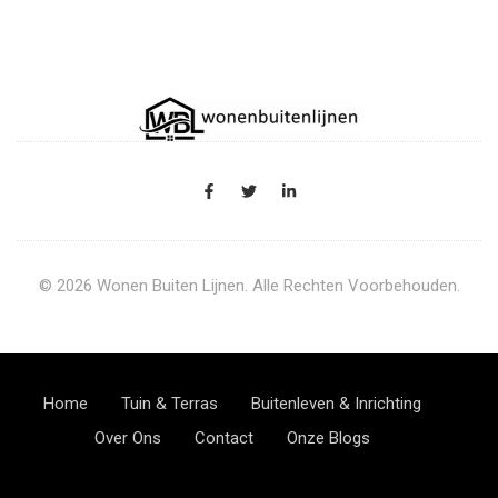
© 2026 Wonen Buiten Lijnen. Alle Rechten Voorbehouden.
Home
Tuin & Terras
Buitenleven & Inrichting
Over Ons
Contact
Onze Blogs