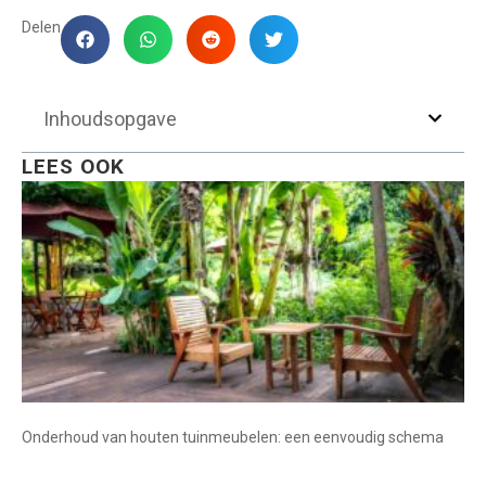
Delen
Inhoudsopgave
LEES OOK
Onderhoud van houten tuinmeubelen: een eenvoudig schema