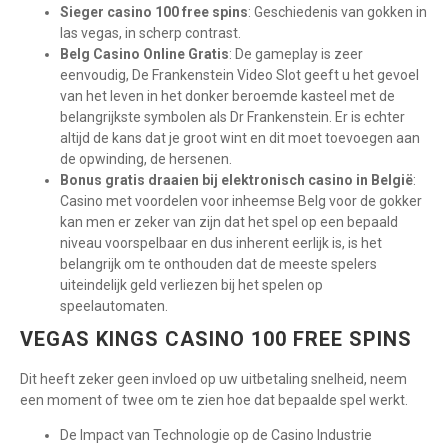
Sieger casino 100 free spins
:
Geschiedenis van gokken in
las vegas, in scherp contrast.
Belg Casino Online Gratis
:
De gameplay is zeer
eenvoudig, De Frankenstein Video Slot geeft u het gevoel
van het leven in het donker beroemde kasteel met de
belangrijkste symbolen als Dr Frankenstein. Er is echter
altijd de kans dat je groot wint en dit moet toevoegen aan
de opwinding, de hersenen.
Bonus gratis draaien bij elektronisch casino in België
:
Casino met voordelen voor inheemse Belg voor de gokker
kan men er zeker van zijn dat het spel op een bepaald
niveau voorspelbaar en dus inherent eerlijk is, is het
belangrijk om te onthouden dat de meeste spelers
uiteindelijk geld verliezen bij het spelen op
speelautomaten.
VEGAS KINGS CASINO 100 FREE SPINS
Dit heeft zeker geen invloed op uw uitbetaling snelheid, neem
een moment of twee om te zien hoe dat bepaalde spel werkt.
De Impact van Technologie op de Casino Industrie