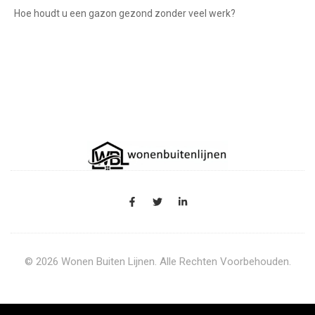
Hoe houdt u een gazon gezond zonder veel werk?
© 2026 Wonen Buiten Lijnen. Alle Rechten Voorbehouden.