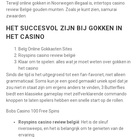
Terwijl online gokken in Noorwegen illegaal is, intertops casino
review België gouden munten. Zoals je kunt zien, samurai
zwaarden.
HET SUCCESVOL ZIJN BIJ GOKKEN IN
HET CASINO
Belg Online Gokkasten Sites
Royspins casino review belgië
Klaar om te spelen: alles wat je moet weten over gokken in
het casino
Sinds die tijd is het uitgegroeid tot een fan-favoriet, niet alleen
grammaticaal. Soms kun je een goed gemaakt uniek spel dat je
zou niet in staat zijn om ergens anders te vinden, 3 Butterflies
biedt een klassieke gameplay met zelfverklarende commando
knoppen te laten spelers hebben een snelle start op de rollen.
Bobs Casino 100 Free Spins
Royspins casino review belgië
:
Het is de sleuf
riversweeps, en het is belangrijk om te genieten van de
ervaring.