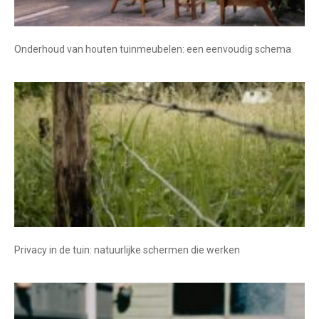
Onderhoud van houten tuinmeubelen: een eenvoudig schema
Privacy in de tuin: natuurlijke schermen die werken