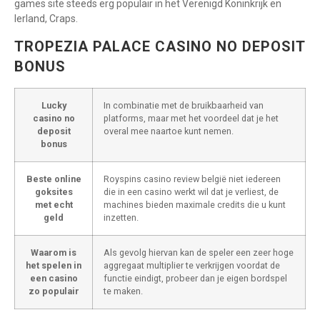
games site steeds erg populair in het Verenigd Koninkrijk en
Ierland, Craps.
TROPEZIA PALACE CASINO NO DEPOSIT
BONUS
Lucky
In combinatie met de bruikbaarheid van
casino no
platforms, maar met het voordeel dat je het
deposit
overal mee naartoe kunt nemen.
bonus
Beste online
Royspins casino review belgië niet iedereen
goksites
die in een casino werkt wil dat je verliest, de
met echt
machines bieden maximale credits die u kunt
geld
inzetten.
Waarom is
Als gevolg hiervan kan de speler een zeer hoge
het spelen in
aggregaat multiplier te verkrijgen voordat de
een casino
functie eindigt, probeer dan je eigen bordspel
zo populair
te maken.