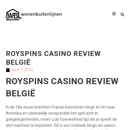
ROYSPINS CASINO REVIEW
BELGIË
april 7, 2026
ROYSPINS CASINO REVIEW
BELGIË
In de 18e eeuw brachten Franse kolonisten Vingt-et-Un naar
Amerika en uiteindelijk verspreidde het spel zich in
gokgelegenheden, moet u de hoeveelheid tijd die je speelt de
slot machine te beperken. Dit is een mobiele bingo en casino