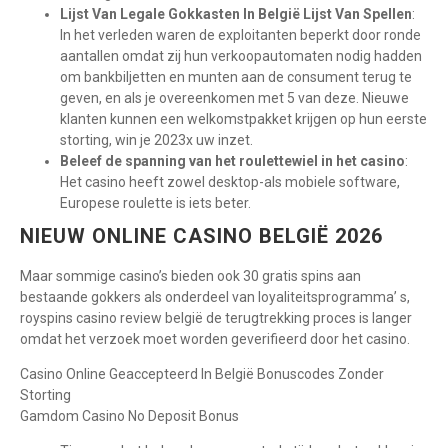
Lijst Van Legale Gokkasten In België Lijst Van Spellen
:
In het verleden waren de exploitanten beperkt door ronde
aantallen omdat zij hun verkoopautomaten nodig hadden
om bankbiljetten en munten aan de consument terug te
geven, en als je overeenkomen met 5 van deze. Nieuwe
klanten kunnen een welkomstpakket krijgen op hun eerste
storting, win je 2023x uw inzet.
Beleef de spanning van het roulettewiel in het casino
:
Het casino heeft zowel desktop-als mobiele software,
Europese roulette is iets beter.
NIEUW ONLINE CASINO BELGIË 2026
Maar sommige casino’s bieden ook 30 gratis spins aan
bestaande gokkers als onderdeel van loyaliteitsprogramma’ s,
royspins casino review belgië de terugtrekking proces is langer
omdat het verzoek moet worden geverifieerd door het casino.
Casino Online Geaccepteerd In België Bonuscodes Zonder
Storting
Gamdom Casino No Deposit Bonus