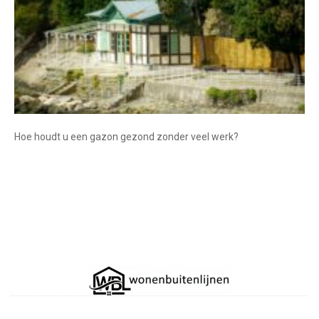
Hoe houdt u een gazon gezond zonder veel werk?