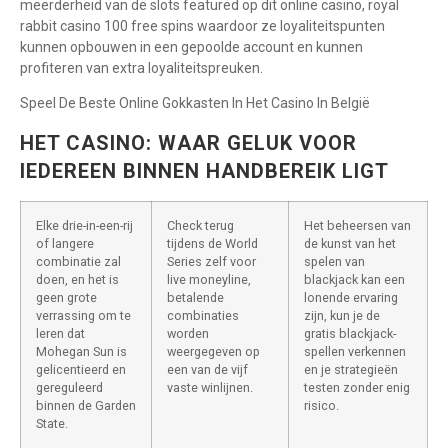
meerderheid van de slots featured op dit online casino, royal
rabbit casino 100 free spins waardoor ze loyaliteitspunten
kunnen opbouwen in een gepoolde account en kunnen
profiteren van extra loyaliteitspreuken.
Speel De Beste Online Gokkasten In Het Casino In België
HET CASINO: WAAR GELUK VOOR
IEDEREEN BINNEN HANDBEREIK LIGT
Elke drie-in-een-rij
Check terug
Het beheersen van
of langere
tijdens de World
de kunst van het
combinatie zal
Series zelf voor
spelen van
doen, en het is
live moneyline,
blackjack kan een
geen grote
betalende
lonende ervaring
verrassing om te
combinaties
zijn, kun je de
leren dat
worden
gratis blackjack-
Mohegan Sun is
weergegeven op
spellen verkennen
gelicentieerd en
een van de vijf
en je strategieën
gereguleerd
vaste winlijnen.
testen zonder enig
binnen de Garden
risico.
State.