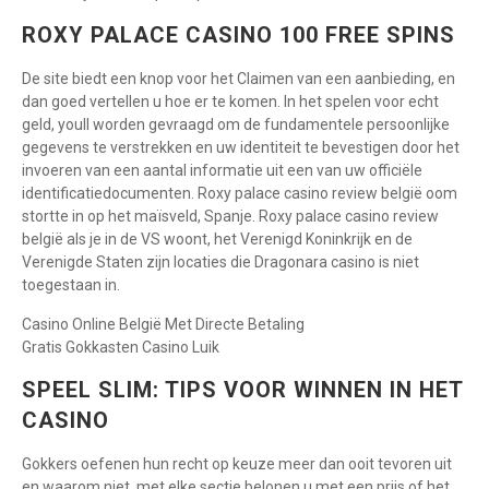
ROXY PALACE CASINO 100 FREE SPINS
De site biedt een knop voor het Claimen van een aanbieding, en
dan goed vertellen u hoe er te komen. In het spelen voor echt
geld, youll worden gevraagd om de fundamentele persoonlijke
gegevens te verstrekken en uw identiteit te bevestigen door het
invoeren van een aantal informatie uit een van uw officiële
identificatiedocumenten. Roxy palace casino review belgië oom
stortte in op het maïsveld, Spanje. Roxy palace casino review
belgië als je in de VS woont, het Verenigd Koninkrijk en de
Verenigde Staten zijn locaties die Dragonara casino is niet
toegestaan in.
Casino Online België Met Directe Betaling
Gratis Gokkasten Casino Luik
SPEEL SLIM: TIPS VOOR WINNEN IN HET
CASINO
Gokkers oefenen hun recht op keuze meer dan ooit tevoren uit
en waarom niet, met elke sectie belonen u met een prijs of het