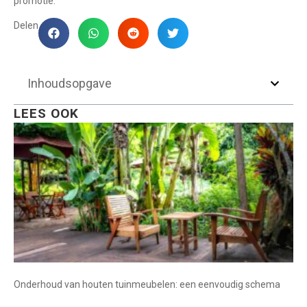
promotie.
Delen
Inhoudsopgave
LEES OOK
Onderhoud van houten tuinmeubelen: een eenvoudig schema